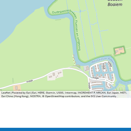
Leaflet
|
Powered by Esri | Esri, HERE, Garmin, USGS, Intermap, INCREMENT P, NRCAN, Esri Japan, METI,
Esri China (Hong Kong), NOSTRA, © OpenStreetMap contributors, and the GIS User Community