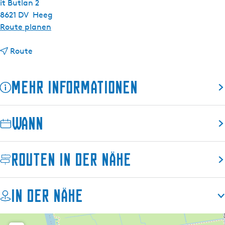
it Butlan 2
8621 DV
Heeg
b
Route planen
i
b
s
Route
i
K
s
o
Mehr Informationen
K
n
o
s
n
o
Wann
s
l
o
e
l
n
Routen in der Nähe
e
b
n
o
b
o
In der Nähe
o
t
o
(
t
4