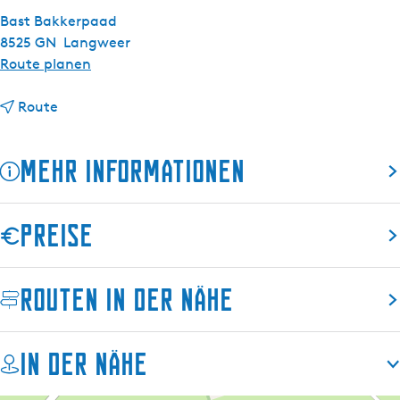
s
Bast Bakkerpaad
c
8525 GN
Langweer
h
b
Route planen
i
b
s
Route
i
S
s
t
Mehr Informationen
S
r
t
a
r
n
Preise
a
d
n
m
d
a
Routen in der Nähe
m
r
a
k
r
t
In der Nähe
k
L
t
a