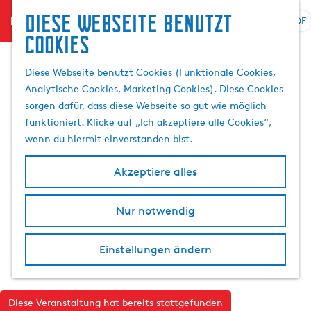
Diese Webseite benutzt
menu
DE
S
S
Cookies
G
p
u
e
r
c
Diese Webseite benutzt Cookies (Funktionale Cookies,
h
a
h
Analytische Cookies, Marketing Cookies). Diese Cookies
e
c
e
sorgen dafür, dass diese Webseite so gut wie möglich
n
h
n
funktioniert. Klicke auf „Ich akzeptiere alle Cookies“,
S
e
wenn du hiermit einverstanden bist.
i
a
e
u
Akzeptiere alles
z
s
u
w
r
Nur notwendig
ä
H
h
o
l
Einstellungen ändern
m
e
e
n
p
A
Diese Veranstaltung hat bereits stattgefunden
a
k