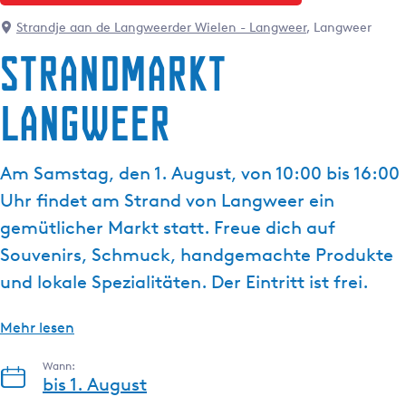
g
t
Strandje aan de Langweerder Wielen - Langweer
, Langweer
e
u
Strandmarkt
e
l
Langweer
l
e
S
Am Samstag, den 1. August, von 10:00 bis 16:00
p
r
Uhr findet am Strand von Langweer ein
a
gemütlicher Markt statt. Freue dich auf
c
Souvenirs, Schmuck, handgemachte Produkte
h
und lokale Spezialitäten. Der Eintritt ist frei.
e
:
D
Mehr lesen
e
Wann:
u
bis 1. August
t