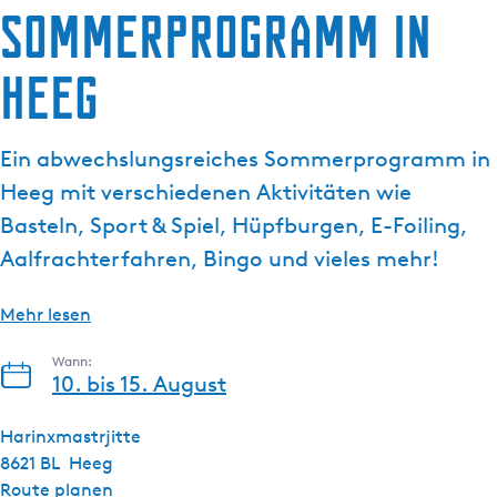
Sommerprogramm in
g
t
e
u
Heeg
e
l
l
Ein abwechslungsreiches Sommerprogramm in
e
S
Heeg mit verschiedenen Aktivitäten wie
p
Basteln, Sport & Spiel, Hüpfburgen, E-Foiling,
r
Aalfrachterfahren, Bingo und vieles mehr!
a
c
Mehr lesen
h
e
Wann:
:
10. bis 15. August
D
e
Harinxmastrjitte
u
8621 BL
Heeg
t
b
Route planen