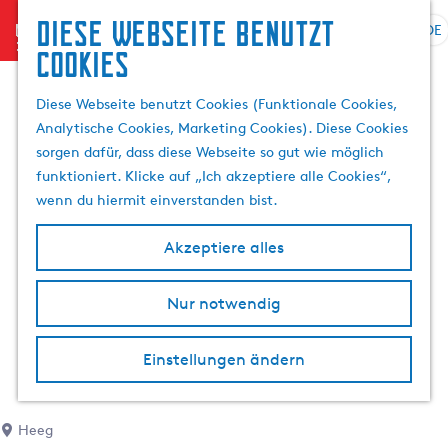
Diese Webseite benutzt
menu
DE
S
S
Cookies
G
p
u
e
r
c
Diese Webseite benutzt Cookies (Funktionale Cookies,
h
a
h
Analytische Cookies, Marketing Cookies). Diese Cookies
e
c
e
sorgen dafür, dass diese Webseite so gut wie möglich
n
h
n
funktioniert. Klicke auf „Ich akzeptiere alle Cookies“,
S
e
wenn du hiermit einverstanden bist.
i
a
e
u
Akzeptiere alles
z
s
u
w
r
Nur notwendig
ä
H
h
o
l
Einstellungen ändern
m
e
e
n
p
A
Heeg
a
k