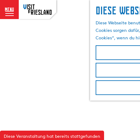
Diese Webs
menu
G
Diese Webseite benut
e
Cookies sorgen dafür,
h
Cookies“, wenn du hi
e
n
S
i
e
z
u
r
H
o
m
e
p
Diese Veranstaltung hat bereits stattgefunden
a