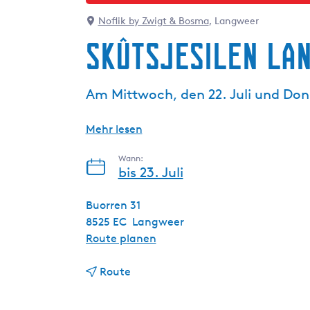
g
Noflik by Zwigt & Bosma
, Langweer
e
Skûtsjesilen La
Am Mittwoch, den 22. Juli und Donn
Mehr lesen
Wann:
bis 23. Juli
Buorren 31
8525 EC
Langweer
b
Route planen
i
b
s
Route
i
S
s
k