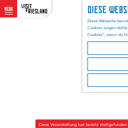
Diese Webs
menu
G
Diese Webseite benut
e
Cookies sorgen dafür,
h
Cookies“, wenn du hi
e
n
S
i
e
z
u
r
H
o
m
e
p
Diese Veranstaltung hat bereits stattgefunden
a