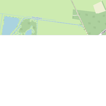
P, NRCAN, Esri Japan, METI, Esri China (Hong Kong), NOSTRA, © OpenStreetMap contributors, and the GIS 