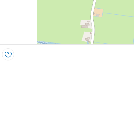
Speichern
Leaflet
|
Powered by Esri | Esri, HERE, Garmin, USGS, Intermap, INCREMENT 