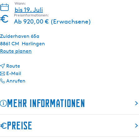
s
Wann:
bis 19. Juli
c
Preisinformationen:
h
Ab 920,00 € (Erwachsene)
Zuiderhaven 65a
8861 CM
Harlingen
b
Route planen
i
b
s
Route
i
b
S
E-Mail
s
i
S
i
Anrufen
S
s
i
e
i
S
e
b
Mehr Informationen
e
i
b
e
b
e
e
n
e
b
n
t
Preise
n
e
t
ä
t
n
ä
g