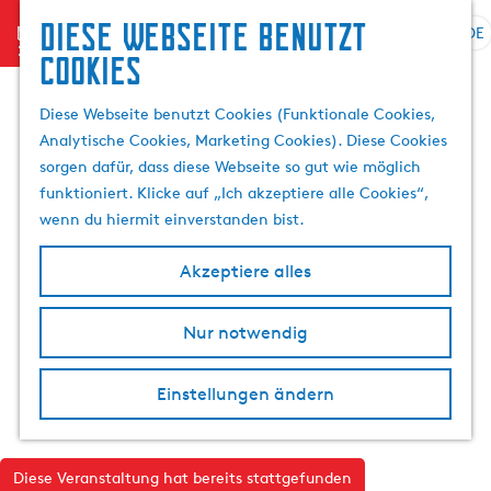
Diese Webseite benutzt
menu
DE
S
S
Cookies
G
p
u
e
r
c
Diese Webseite benutzt Cookies (Funktionale Cookies,
h
a
h
Analytische Cookies, Marketing Cookies). Diese Cookies
e
c
e
sorgen dafür, dass diese Webseite so gut wie möglich
n
h
n
funktioniert. Klicke auf „Ich akzeptiere alle Cookies“,
S
e
wenn du hiermit einverstanden bist.
i
a
e
u
Akzeptiere alles
z
s
u
w
r
Nur notwendig
ä
H
h
o
l
Einstellungen ändern
m
e
e
n
p
A
Diese Veranstaltung hat bereits stattgefunden
a
k