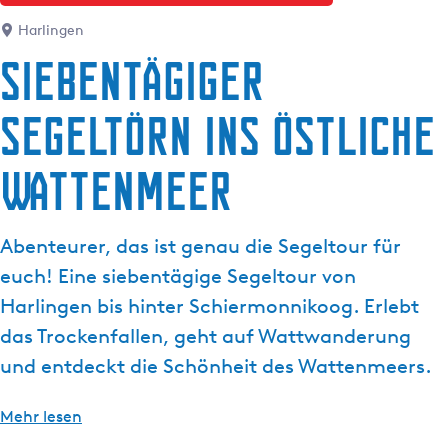
g
t
Harlingen
e
u
Siebentägiger
e
l
Segeltörn ins östliche
l
e
S
Wattenmeer
p
r
a
Abenteurer, das ist genau die Segeltour für
c
euch! Eine siebentägige Segeltour von
h
Harlingen bis hinter Schiermonnikoog. Erlebt
e
das Trockenfallen, geht auf Wattwanderung
:
D
und entdeckt die Schönheit des Wattenmeers.
e
u
Mehr lesen
t