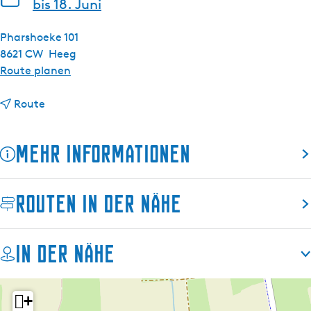
bis 18. Juni
Pharshoeke 101
8621 CW
Heeg
b
Route planen
i
b
s
Route
i
A
s
b
Mehr Informationen
A
e
b
n
e
d
Routen in der Nähe
n
t
d
o
t
u
In der Nähe
o
r
u
„
r
U
+
„
n