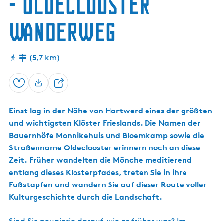
- Oldeclooster
s
H
c
a
Wanderweg
r
h
t
w
e
(5,7 km)
r
d
Speichern
T
e
Einst lag in der Nähe von Hartwerd eines der größten
i
und wichtigsten Klöster Frieslands. Die Namen der
l
Bauernhöfe Monnikehuis und Bloemkamp sowie die
e
n
Straßenname Oldeclooster erinnern noch an diese
Zeit. Früher wandelten die Mönche meditierend
entlang dieses Klosterpfades, treten Sie in ihre
Fußstapfen und wandern Sie auf dieser Route voller
Kulturgeschichte durch die Landschaft.
Sind Sie neugierig darauf, wie es früher war? Im