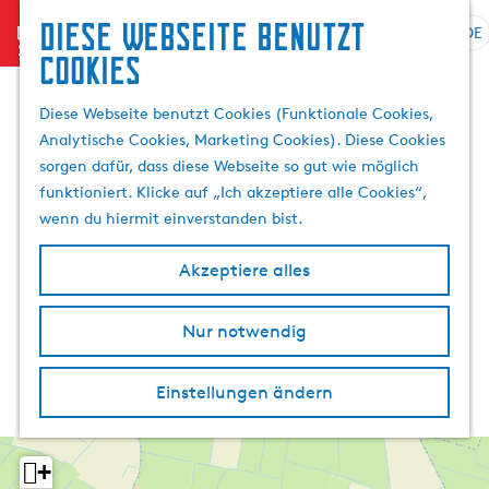
Diese Webseite benutzt
menu
DE
S
S
Cookies
G
p
u
e
r
c
Diese Webseite benutzt Cookies (Funktionale Cookies,
h
a
h
Analytische Cookies, Marketing Cookies). Diese Cookies
e
c
e
sorgen dafür, dass diese Webseite so gut wie möglich
n
h
n
funktioniert. Klicke auf „Ich akzeptiere alle Cookies“,
S
e
wenn du hiermit einverstanden bist.
i
a
e
u
Akzeptiere alles
z
s
u
w
r
Nur notwendig
ä
H
h
o
l
Einstellungen ändern
m
e
e
n
p
A
+
a
k