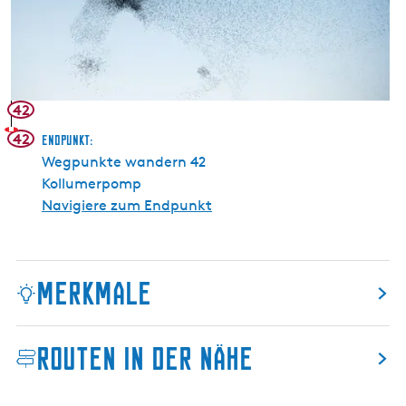
l
l
u
m
e
42
r
42
Endpunkt:
w
Wegpunkte wandern 42
a
Kollumerpomp
a
Navigiere zum Endpunkt
r
d
Merkmale
Routen in der Nähe