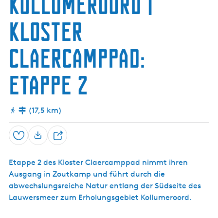
Kollumeroord |
s
c
Kloster
h
Claercamppad:
Etappe 2
(17,5 km)
Speichern
T
e
Etappe 2 des Kloster Claercamppad nimmt ihren
i
Ausgang in Zoutkamp und führt durch die
l
abwechslungsreiche Natur entlang der Südseite des
e
Lauwersmeer zum Erholungsgebiet Kollumeroord.
n