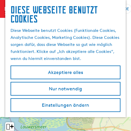
Diese Webseite benutzt
menu
DE
S
S
Cookies
G
p
u
e
r
c
Diese Webseite benutzt Cookies (Funktionale Cookies,
h
a
h
Analytische Cookies, Marketing Cookies). Diese Cookies
e
c
e
sorgen dafür, dass diese Webseite so gut wie möglich
n
h
n
funktioniert. Klicke auf „Ich akzeptiere alle Cookies“,
S
e
wenn du hiermit einverstanden bist.
i
a
e
u
Akzeptiere alles
z
s
u
w
r
Nur notwendig
ä
H
h
o
l
Einstellungen ändern
m
e
e
n
p
A
+
a
k