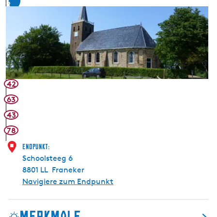
S
6
l
a
p
p
e
t
e
42
r
63
p
43
78
Endpunkt:
Schoolsteeg 6
8801 LL
Franeker
Navigiere zum Endpunkt
Merkmale