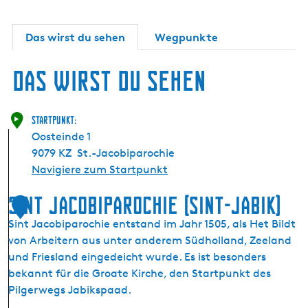
Das wirst du sehen
Wegpunkte
Das wirst du sehen
Startpunkt:
Oosteinde 1
9079 KZ
St.-Jacobiparochie
Navigiere zum Startpunkt
Sint Jacobiparochie (Sint-Jabik)
1
Sint Jacobiparochie entstand im Jahr 1505, als Het Bildt
von Arbeitern aus unter anderem Südholland, Zeeland
und Friesland eingedeicht wurde. Es ist besonders
bekannt für die Groate Kirche, den Startpunkt des
Pilgerwegs Jabikspaad.