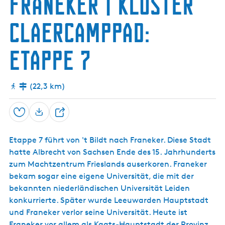
Franeker | Kloster
e
s
c
-
e
h
J
c
g
Claercamppad:
i
a
h
a
b
r
i
t
Etappe 7
k
e
)
n
S
l
(22,3 km)
a
p
p
Speichern
T
e
t
e
e
Etappe 7 führt von 't Bildt nach Franeker. Diese Stadt
i
r
hatte Albrecht von Sachsen Ende des 15. Jahrhunderts
l
p
zum Machtzentrum Frieslands auserkoren. Franeker
e
bekam sogar eine eigene Universität, die mit der
n
bekannten niederländischen Universität Leiden
konkurrierte. Später wurde Leeuwarden Hauptstadt
und Franeker verlor seine Universität. Heute ist
Franeker vor allem als Kaats-Hauptstadt der Provinz