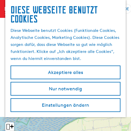
Diese Webseite benutzt
menu
DE
S
S
Cookies
G
p
u
e
r
c
Diese Webseite benutzt Cookies (Funktionale Cookies,
h
a
h
Analytische Cookies, Marketing Cookies). Diese Cookies
e
c
e
sorgen dafür, dass diese Webseite so gut wie möglich
n
h
n
funktioniert. Klicke auf „Ich akzeptiere alle Cookies“,
S
e
wenn du hiermit einverstanden bist.
i
a
e
u
Akzeptiere alles
z
s
u
w
r
Nur notwendig
ä
H
h
o
l
Einstellungen ändern
m
e
e
n
p
A
+
a
k