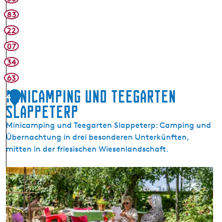
c
h
83
i
22
07
34
63
Minicamping und Teegarten
4
Slappeterp
Minicamping und Teegarten Slappeterp: Camping und
Übernachtung in drei besonderen Unterkünften,
mitten in der friesischen Wiesenlandschaft.
M
i
n
i
c