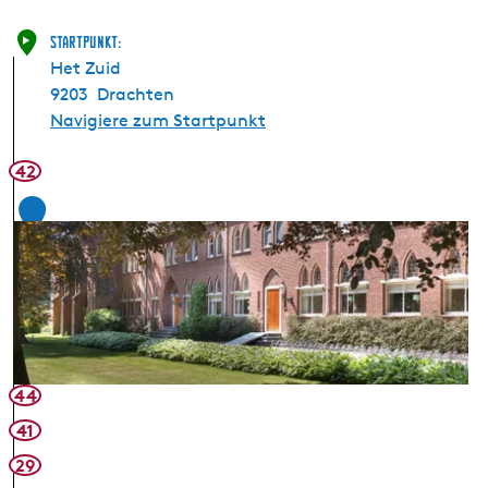
Startpunkt:
Het Zuid
9203
Drachten
Navigiere zum Startpunkt
42
1
44
41
29