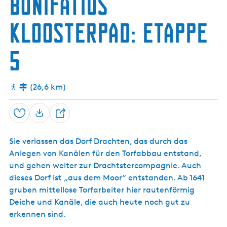
Bonifatius
s
c
Kloosterpad: Etappe
h
5
(26,6 km)
Speichern
T
e
Sie verlassen das Dorf Drachten, das durch das
i
Anlegen von Kanälen für den Torfabbau entstand,
l
und gehen weiter zur Drachtstercompagnie. Auch
e
dieses Dorf ist „aus dem Moor“ entstanden. Ab 1641
n
gruben mittellose Torfarbeiter hier rautenförmig
Deiche und Kanäle, die auch heute noch gut zu
erkennen sind.