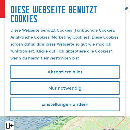
Diese Webseite benutzt
menu
DE
S
S
Cookies
G
p
u
e
r
c
Diese Webseite benutzt Cookies (Funktionale Cookies,
h
a
h
Analytische Cookies, Marketing Cookies). Diese Cookies
e
c
e
sorgen dafür, dass diese Webseite so gut wie möglich
n
h
n
funktioniert. Klicke auf „Ich akzeptiere alle Cookies“,
S
e
wenn du hiermit einverstanden bist.
i
a
e
u
Akzeptiere alles
z
s
u
w
r
Nur notwendig
ä
H
h
o
l
Einstellungen ändern
m
e
e
n
p
A
+
a
k