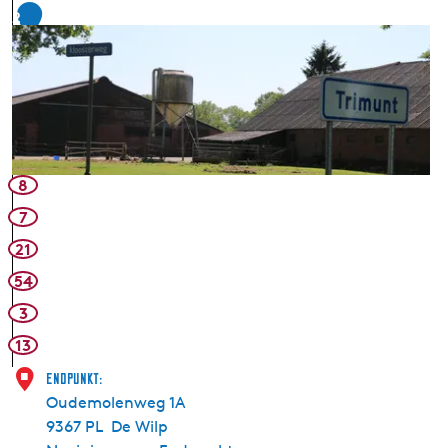
2
8
7
21
54
3
13
Endpunkt:
Oudemolenweg 1A
9367 PL
De Wilp