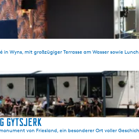
fé in Wyns, mit großzügiger Terrasse am Wasser sowie Lunc
g Gytsjerk
nmonument von Friesland, ein besonderer Ort voller Geschic