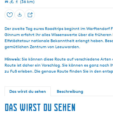
(36 km)
Speichern
T
e
Der zweite Tag eures Roadtrips beginnt im Warftendorf Fe
i
Ginnum erfahrt ihr alles Wissenswerte über die früheren
l
Elfstädtetour nationale Bekanntheit erlangt haben. Besch
e
gemütlichen Zentrum von Leeuwarden.
n
Hinweis
: Sie können diese Route auf verschiedene Arten
Route ist daher ein Vorschlag. Sie können es ganz nach Ih
zu Fuß erleben. Die genaue Route finden Sie in den en
Das wirst du sehen
Beschreibung
Das wirst du sehen