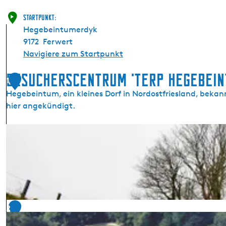
Startpunkt:
Hegebeintumerdyk
9172
Ferwert
Navigiere zum Startpunkt
Besucherscentrum 'Terp Hegebein
1
Hegebeintum, ein kleines Dorf in Nordostfriesland, beka
hier angekündigt.
B
e
s
u
c
h
e
2
r