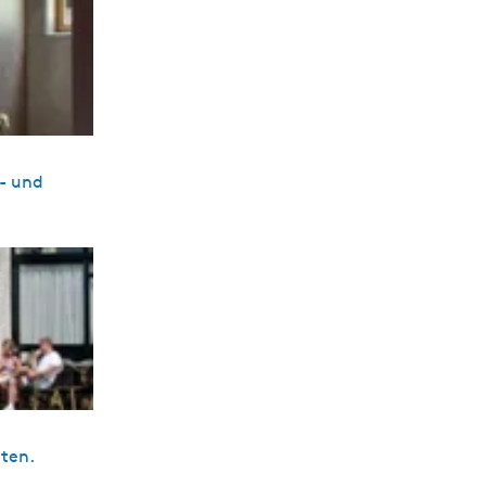
h- und
hten.