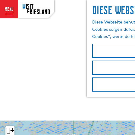
Diese Webs
menu
G
Diese Webseite benut
e
Cookies sorgen dafür,
h
Cookies“, wenn du hi
e
n
S
i
e
z
u
r
H
o
m
e
p
+
a