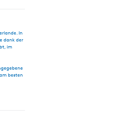
s
c
h
erlande. In
ie dank der
bt, im
 angegebene
h am besten