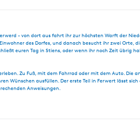
g
a
n
e
f
u
b
é
m
e
D
e
i
e
n
n
W
t
t
rwerd - von dort aus fahrt ihr zur höchsten Warft der Nied
i
T
u
n
 Einwohner des Dorfes, und danach besucht ihr zwei Orte, d
e
m
z
ließt euren Tag in Stiens, oder wenn ihr noch Zeit übrig ha
g
'
e
e
l
t
 erleben. Zu Fuß, mit dem Fahrrad oder mit dem Auto. Die
j
e
ren Wünschen ausfüllen. Der erste Teil in Ferwert lässt sic
s
tsprechenden Anweisungen.
b
r
u
g
G
y
t
s
j