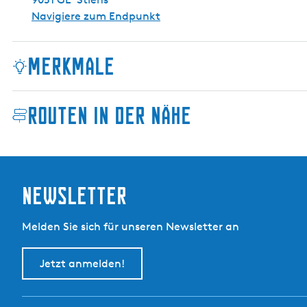
e
o
Navigiere zum Endpunkt
g
p
e
l
Merkmale
t
j
e
Routen in der Nähe
s
b
r
u
g
Newsletter
G
y
Melden Sie sich für unseren Newsletter an
t
s
Jetzt anmelden!
j
e
r