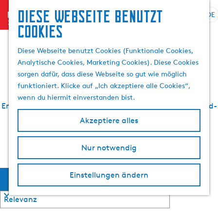
Diese Webseite benutzt
menu
DE
S
S
Essen und trinken in
Cookies
G
p
u
e
r
c
Diese Webseite benutzt Cookies (Funktionale Cookies,
h
IJlst
a
h
Analytische Cookies, Marketing Cookies). Diese Cookies
e
c
e
sorgen dafür, dass diese Webseite so gut wie möglich
n
h
n
funktioniert. Klicke auf „Ich akzeptiere alle Cookies“,
S
e
wenn du hiermit einverstanden bist.
i
a
Entdecken Sie alle Restaurants, Cafés, Bars und Fun-Food-
e
u
Hotspots, die IJlst zu bieten hat.
Akzeptiere alles
z
s
u
w
r
Terug naar de pagina over IJlst
Nur notwendig
ä
H
h
o
W
l
S
Einstellungen ändern
Filter
m
o
e
e
a
r
n
p
t
A
i
a
k