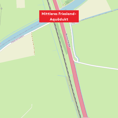
Mittleres Friesland-
Aquädukt