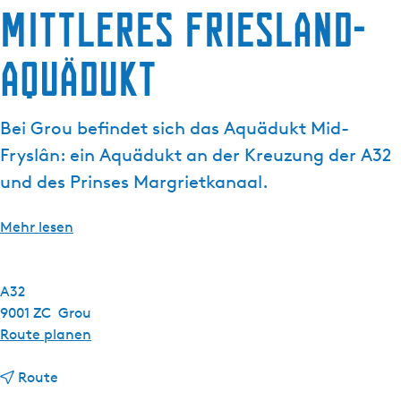
Mittleres Friesland-
g
t
e
u
Aquädukt
e
l
l
Bei Grou befindet sich das Aquädukt Mid-
e
S
Fryslân: ein Aquädukt an der Kreuzung der A32
p
und des Prinses Margrietkanaal.
r
a
Mehr lesen
c
h
e
A32
:
9001 ZC
Grou
D
b
Route planen
e
i
u
b
s
Route
t
i
M