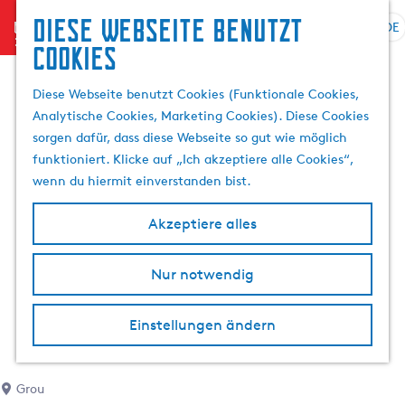
Diese Webseite benutzt
menu
DE
S
S
Cookies
G
p
u
e
r
c
Diese Webseite benutzt Cookies (Funktionale Cookies,
h
a
h
Analytische Cookies, Marketing Cookies). Diese Cookies
e
c
e
sorgen dafür, dass diese Webseite so gut wie möglich
n
h
n
funktioniert. Klicke auf „Ich akzeptiere alle Cookies“,
S
e
wenn du hiermit einverstanden bist.
i
a
e
u
Akzeptiere alles
z
s
u
w
r
Nur notwendig
ä
H
h
o
l
Einstellungen ändern
m
e
e
n
p
A
Grou
a
k