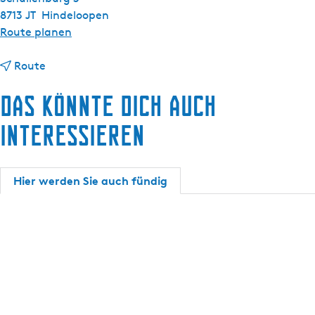
8713 JT
Hindeloopen
b
Route planen
i
b
s
Route
i
A
Das könnte dich auch
s
p
A
p
interessieren
p
a
p
r
a
t
Hier werden Sie auch fündig
r
e
t
m
e
e
m
n
e
t
n
e
t
n
e
b