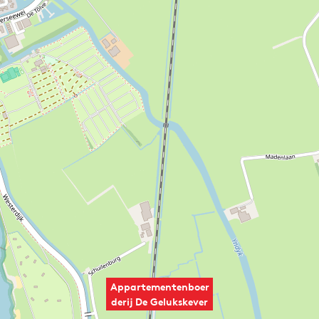
Appartementenboer
derij De Gelukskever