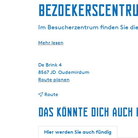
Bezoekerscentru
g
e
Im Besucherzentrum finden Sie die 
Mehr lesen
De Brink 4
8567 JD
Oudemirdum
b
Route planen
i
b
s
Route
i
B
Das könnte dich auch 
s
e
B
z
e
o
z
e
Hier werden Sie auch fündig