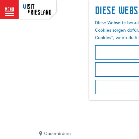
Diese Webs
menu
G
Diese Webseite benut
e
Cookies sorgen dafür,
h
Cookies“, wenn du hi
e
n
S
i
e
z
u
r
H
o
m
e
p
Oudemirdum
a