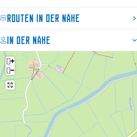
s
l
E
i
Routen in der Nähe
l
t
i
e
t
In der Nähe
e
+
−