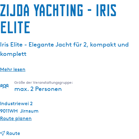
Zijda Yachting - Iris
g
e
Elite
Iris Elite - Elegante Jacht für 2, kompakt und
komplett
Mehr lesen
Größe der Veranstaltungsgruppe:
max. 2 Personen
Industriewei 2
9011WH
Jirnsum
b
Route planen
i
b
s
Route