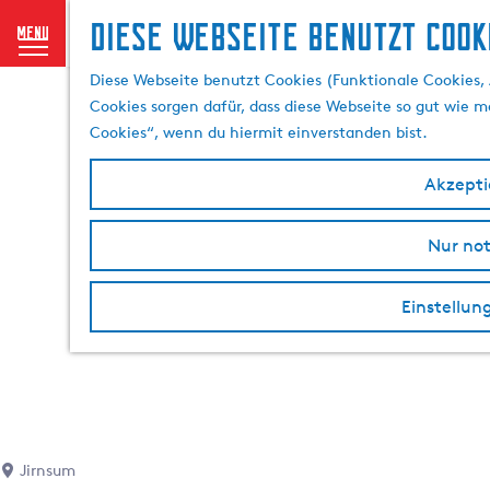
Diese Webseite benutzt Cook
menu
G
Diese Webseite benutzt Cookies (Funktionale Cookies, 
e
Cookies sorgen dafür, dass diese Webseite so gut wie mö
h
Cookies“, wenn du hiermit einverstanden bist.
e
n
Akzeptie
S
i
Nur no
e
z
u
Einstellun
r
H
o
m
e
p
Jirnsum
a