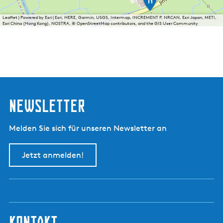
J
s
Leaflet
|
Powered by Esri | Esri, HERE, Garmin, USGS, Intermap, INCREMENT P, NRCAN, Esri Japan, METI,
b
Esri China (Hong Kong), NOSTRA, © OpenStreetMap contributors, and the GIS User Community
o
e
r
d
e
r
i
j
Newsletter
B
o
e
Melden Sie sich für unseren Newsletter an
r
e
i
Jetzt anmelden!
i
s
kontakt