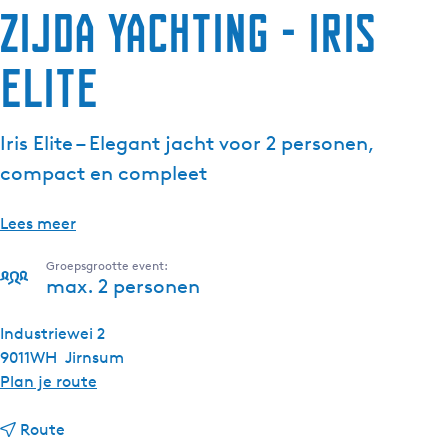
Zijda Yachting - Iris
Elite
Iris Elite – Elegant jacht voor 2 personen,
compact en compleet
Lees meer
Groepsgrootte event:
max. 2 personen
Industriewei 2
9011WH
Jirnsum
n
Plan je route
a
n
a
Route