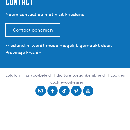
contact
Neem contact op met Visit Friesland
Contact opnemen
Friesland.nl wordt mede mogelijk gemaakt door:
Provinsje Fryslân
colofon
privacybeleid
digitale toegankelijkheid
cookies
cookievoorkeuren
I
F
T
P
Y
n
a
i
i
o
s
c
k
n
u
t
e
T
t
T
a
b
o
e
u
g
o
k
r
b