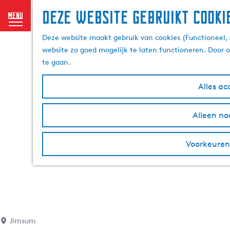
Deze website gebruikt cooki
menu
G
Deze website maakt gebruik van cookies (Functioneel, 
a
website zo goed mogelijk te laten functioneren. Door 
n
te gaan.
a
a
Alles ac
r
d
Alleen no
e
h
o
Voorkeuren
m
e
p
a
g
e
Jirnsum