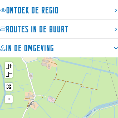
i
E
Ontdek de regio
s
l
E
i
l
t
Routes in de buurt
i
e
t
e
In de omgeving
+
−