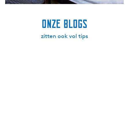
i
p
s
Onze blogs
zitten ook vol tips