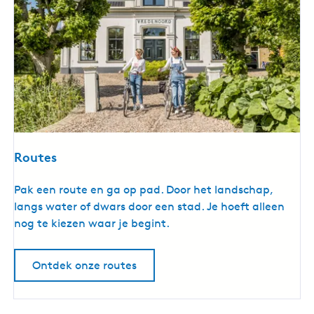
Routes
R
Pak een route en ga op pad. Door het landschap,
o
langs water of dwars door een stad. Je hoeft alleen
u
nog te kiezen waar je begint.
t
e
Ontdek onze routes
s