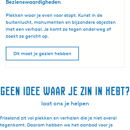
Bezienswaardigheden
B
Plekken waar je even voor stopt. Kunst in de
e
buitenlucht, monumenten en bijzondere objecten
z
met een verhaal. Je komt ze tegen onderweg of
i
zoekt ze gericht op.
e
n
Dit moet je gezien hebben
s
w
a
a
r
Geen idee waar je zin in hebt?
d
i
laat ons je helpen
g
h
Friesland zit vol plekken en verhalen die je niet overal
e
tegenkomt. Daarom hebben we het aanbod voor je
d