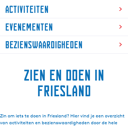
Activiteiten
A
Evenementen
c
t
E
i
Bezienswaardigheden
v
v
e
i
B
n
t
e
e
e
Zien en doen in
z
m
i
i
e
t
e
Friesland
n
e
n
t
n
s
e
w
n
a
Zin om iets te doen in Friesland? Hier vind je een overzicht
a
van activiteiten en bezienswaardigheden door de hele
r