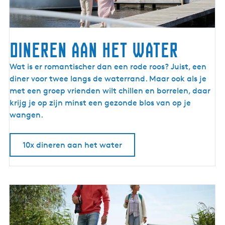
e
r
dineren aan het water
d
Wat is er romantischer dan een rode roos? Juist, een
i
diner voor twee langs de waterrand. Maar ook als je
n
met een groep vrienden wilt chillen en borrelen, daar
e
krijg je op zijn minst een gezonde blos van op je
r
wangen.
e
n
10x dineren aan het water
a
a
n
h
e
t
w