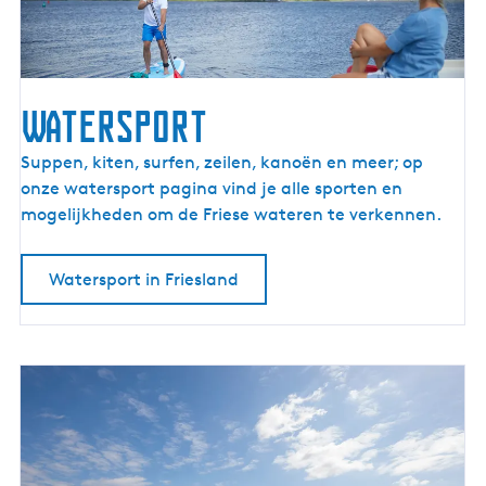
o
p
Watersport
W
Suppen, kiten, surfen, zeilen, kanoën en meer; op
a
onze watersport pagina vind je alle sporten en
t
mogelijkheden om de Friese wateren te verkennen.
e
r
Watersport in Friesland
s
p
o
r
t