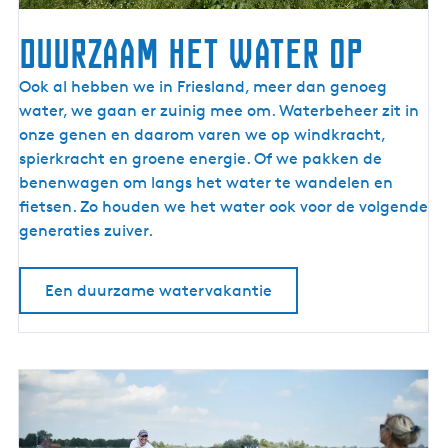
Duurzaam het water op
D
Ook al hebben we in Friesland, meer dan genoeg
u
water, we gaan er zuinig mee om. Waterbeheer zit in
u
onze genen en daarom varen we op windkracht,
r
spierkracht en groene energie. Of we pakken de
z
benenwagen om langs het water te wandelen en
a
fietsen. Zo houden we het water ook voor de volgende
a
generaties zuiver.
m
h
Een duurzame watervakantie
e
t
w
a
t
e
r