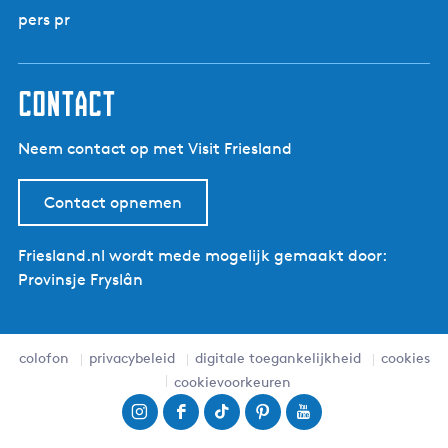
pers pr
contact
Neem contact op met Visit Friesland
Contact opnemen
Friesland.nl wordt mede mogelijk gemaakt door:
Provinsje Fryslân
colofon
privacybeleid
digitale toegankelijkheid
cookies
cookievoorkeuren
I
F
T
P
Y
n
a
i
i
o