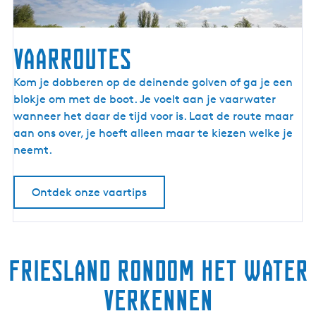
Vaarroutes
V
Kom je dobberen op de deinende golven of ga je een
a
blokje om met de boot. Je voelt aan je vaarwater
a
wanneer het daar de tijd voor is. Laat de route maar
r
aan ons over, je hoeft alleen maar te kiezen welke je
r
neemt.
o
u
Ontdek onze vaartips
t
e
s
Friesland rondom het water
verkennen