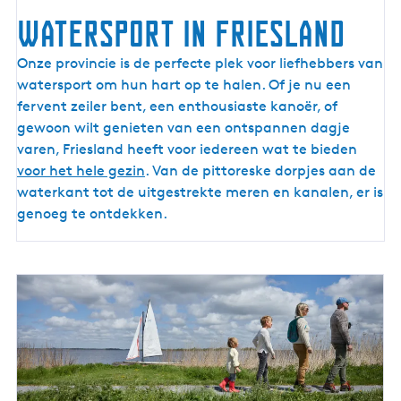
watersport in friesland
Onze provincie is de perfecte plek voor liefhebbers van
watersport om hun hart op te halen. Of je nu een
fervent zeiler bent, een enthousiaste kanoër, of
gewoon wilt genieten van een ontspannen dagje
varen, Friesland heeft voor iedereen wat te bieden
voor het hele gezin
. Van de pittoreske dorpjes aan de
waterkant tot de uitgestrekte meren en kanalen, er is
genoeg te ontdekken.