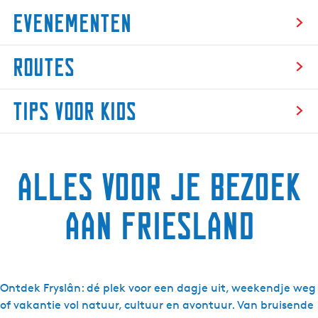
Evenementen
E
Routes
v
e
R
n
Tips voor kids
o
e
u
m
T
t
e
i
e
n
Alles voor je bezoek
p
s
t
s
e
v
aan Friesland
n
o
o
r
k
Ontdek Fryslân: dé plek voor een dagje uit, weekendje weg
i
of vakantie vol natuur, cultuur en avontuur. Van bruisende
d