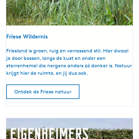
Friese Wildernis
F
Friesland is groen, ruig en verrassend stil. Hier dwaal
r
je door bossen, langs de kust en onder een
i
sterrenhemel die nergens anders zó donker is. Natuur
e
krijgt hier de ruimte, en jij dus ook.
s
e
Ontdek de Friese natuur
W
i
l
d
e
r