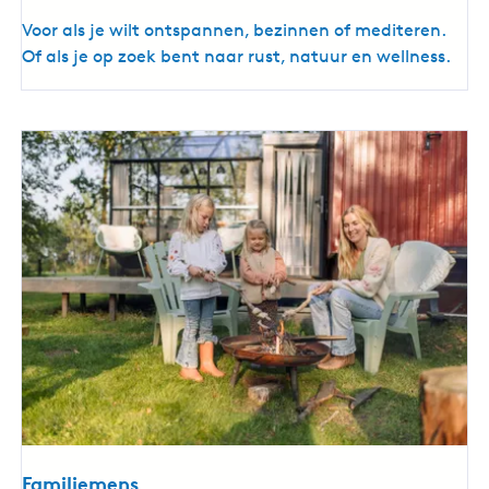
B
Voor als je wilt ontspannen, bezinnen of mediteren.
a
Of als je op zoek bent naar rust, natuur en wellness.
l
a
n
s
z
o
e
k
e
r
Familiemens