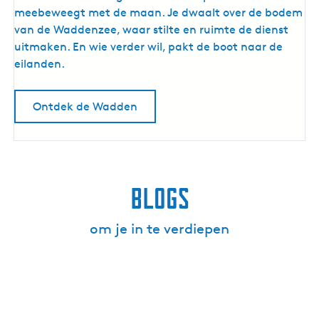
a
meebeweegt met de maan. Je dwaalt over de bodem
d
van de Waddenzee, waar stilte en ruimte de dienst
d
uitmaken. En wie verder wil, pakt de boot naar de
e
eilanden.
n
Ontdek de Wadden
Blogs
om je in te verdiepen