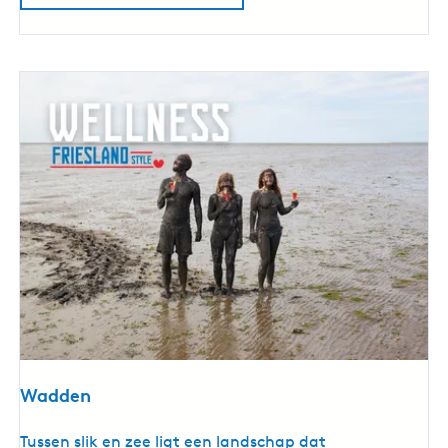
s
e
b
o
d
e
m
Wadden
W
Tussen slik en zee ligt een landschap dat