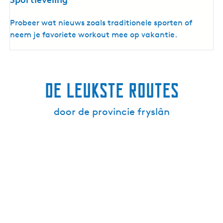
S
Probeer wat nieuws zoals traditionele sporten of
p
neem je favoriete workout mee op vakantie.
o
r
t
i
De leukste routes
e
v
door de provincie fryslân
e
l
i
n
g