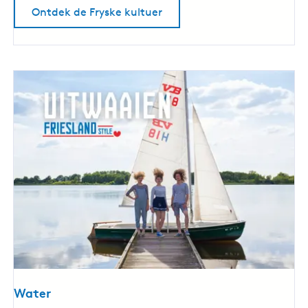
u
Ontdek de Fryske kultuer
r
Water