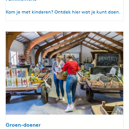
F
Kom je met kinderen? Ontdek hier wat je kunt doen.
a
m
i
l
i
e
m
e
n
s
Groen-doener