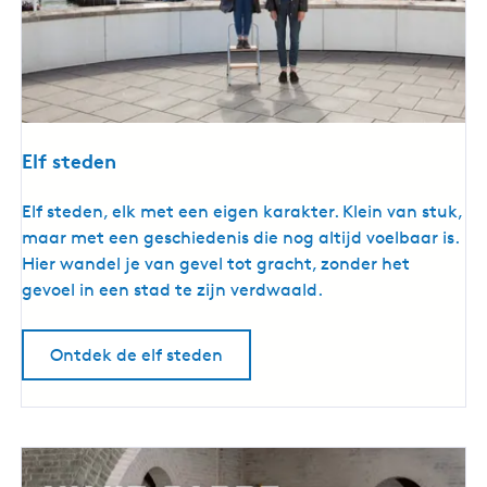
Elf steden
E
Elf steden, elk met een eigen karakter. Klein van stuk,
l
maar met een geschiedenis die nog altijd voelbaar is.
f
Hier wandel je van gevel tot gracht, zonder het
s
gevoel in een stad te zijn verdwaald.
t
e
Ontdek de elf steden
d
e
n