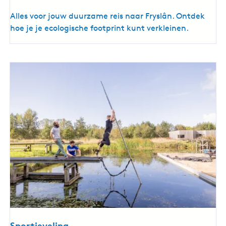
G
Alles voor jouw duurzame reis naar Fryslân. Ontdek
r
hoe je je ecologische footprint kunt verkleinen.
o
e
n
-
d
o
e
n
e
r
Sportieveling