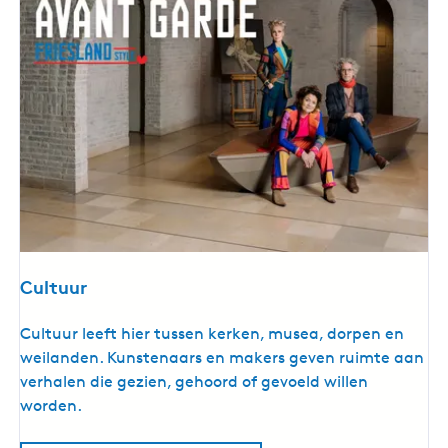
Cultuur
C
Cultuur leeft hier tussen kerken, musea, dorpen en
u
weilanden. Kunstenaars en makers geven ruimte aan
l
verhalen die gezien, gehoord of gevoeld willen
t
worden.
u