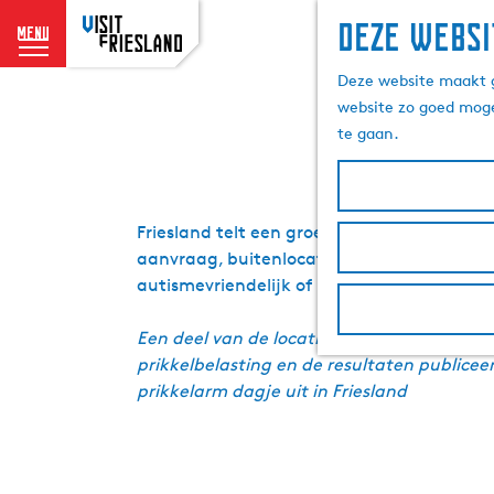
Deze websi
menu
Prikkel
G
Deze website maakt g
a
website zo goed moge
n
te gaan.
a
a
r
d
Friesland telt een groeiend aantal locati
e
aanvraag, buitenlocaties waar je je eigen 
h
autismevriendelijk of prikkelarm dagje uit 
o
m
Een deel van de locaties in dit overzicht i
e
prikkelbelasting en de resultaten publicee
p
prikkelarm dagje uit in Friesland
a
g
e