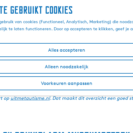
te gebruikt cookies
arme activiteiten in F
ebruik van cookies (Functioneel, Analytisch, Marketing) die noodza
lijk te laten functioneren. Door op accepteren te klikken, geef je
30 maart 2026
|
Wendy
|
|
Alles accepteren
es dat rekening houdt met bezoekers die snel overprikkeld 
Alleen noodzakelijk
tempo bepaalt en natuurgebieden met weinig sensorische pri
in Friesland te plannen dat werkt.
Voorkeuren aanpassen
s beoordeeld door Stichting Uit met Autisme, een onafhankelij
rt op
uitmetautisme.nl
. Dat maakt dit overzicht een goed s