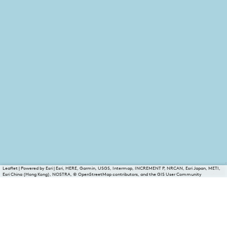
Leaflet
|
Powered by Esri | Esri, HERE, Garmin, USGS, Intermap, INCREMENT P, NRCAN, Esri Japan, METI,
Esri China (Hong Kong), NOSTRA, © OpenStreetMap contributors, and the GIS User Community