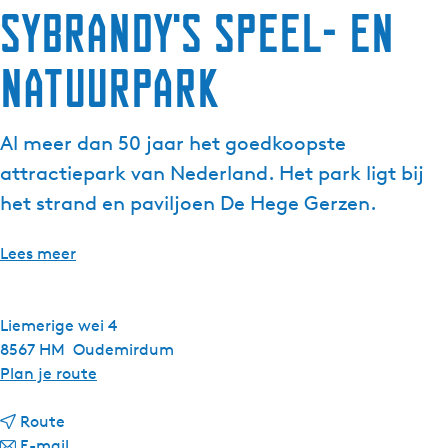
Sybrandy's Speel- en
Natuurpark
Al meer dan 50 jaar het goedkoopste
attractiepark van Nederland. Het park ligt bij
het strand en paviljoen De Hege Gerzen.
Lees meer
Liemerige wei 4
8567 HM
Oudemirdum
n
Plan je route
a
n
a
Route
a
n
r
E-mail