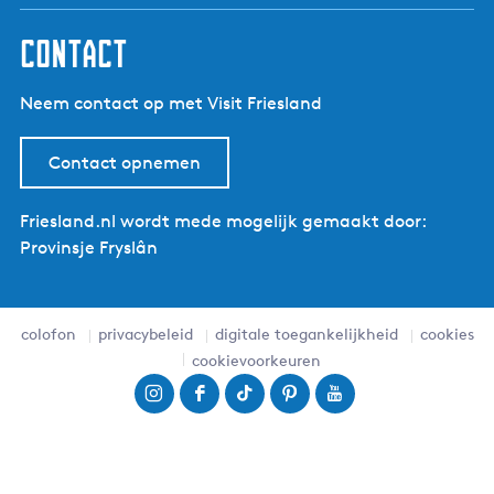
contact
Neem contact op met Visit Friesland
Contact opnemen
Friesland.nl wordt mede mogelijk gemaakt door:
Provinsje Fryslân
colofon
privacybeleid
digitale toegankelijkheid
cookies
cookievoorkeuren
I
F
T
P
Y
n
a
i
i
o
s
c
k
n
u
t
e
T
t
T