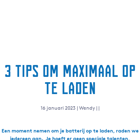
g
e
t
a
a
l
:
N
3 tips om maximaal op
e
d
te laden
e
r
l
a
16 januari 2023
|
Wendy
|
|
n
d
s
Een moment nemen om je batterij op te laden, raden we
iedereen aan. Je hoeft er geen speciale talenten,