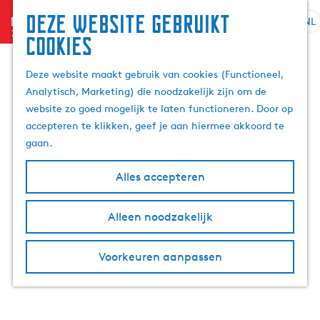
Deze website gebruikt
menu
NL
S
Z
cookies
G
e
o
a
l
e
Deze website maakt gebruik van cookies (Functioneel,
n
e
k
Analytisch, Marketing) die noodzakelijk zijn om de
a
c
e
website zo goed mogelijk te laten functioneren. Door op
a
t
n
accepteren te klikken, geef je aan hiermee akkoord te
r
e
gaan.
d
e
e
r
Alles accepteren
h
t
o
a
m
Alleen noodzakelijk
a
e
l
p
H
Voorkeuren aanpassen
a
u
g
i
e
d
i