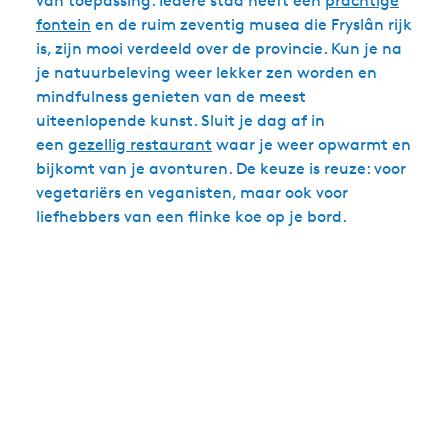
van toepassing. Iedere stad heeft een
prachtige
fontein
en de ruim zeventig musea die Fryslân rijk
is, zijn mooi verdeeld over de provincie. Kun je na
je natuurbeleving weer lekker zen worden en
mindfulness genieten van de meest
uiteenlopende kunst. Sluit je dag af in
een
gezellig restaurant
waar je weer opwarmt en
bijkomt van je avonturen. De keuze is reuze: voor
vegetariërs en veganisten, maar ook voor
liefhebbers van een flinke koe op je bord.