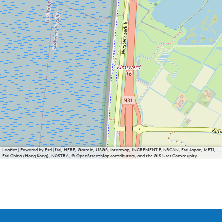
Leaflet
|
Powered by Esri | Esri, HERE, Garmin, USGS, Intermap, INCREMENT P, NRCAN, Esri Japan, METI,
Esri China (Hong Kong), NOSTRA, © OpenStreetMap contributors, and the GIS User Community