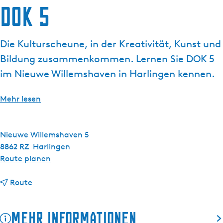
DOK 5
g
e
Die Kulturscheune, in der Kreativität, Kunst und
Bildung zusammenkommen. Lernen Sie DOK 5
im Nieuwe Willemshaven in Harlingen kennen.
Mehr lesen
Nieuwe Willemshaven 5
8862 RZ
Harlingen
b
Route planen
i
b
s
Route
i
D
s
O
Mehr Informationen
D
K