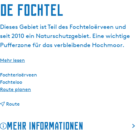
De Fochtel
g
e
Dieses Gebiet ist Teil des Fochteloërveen und
seit 2010 ein Naturschutzgebiet. Eine wichtige
Pufferzone für das verbleibende Hochmoor.
Mehr lesen
Fochterloërveen
Fochteloo
b
Route planen
i
b
s
Route
i
D
s
e
Mehr Informationen
D
F
e
o