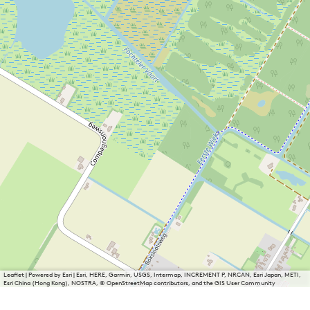
Leaflet
|
Powered by Esri | Esri, HERE, Garmin, USGS, Intermap, INCREMENT P, NRCAN, Esri Japan, METI,
Esri China (Hong Kong), NOSTRA, © OpenStreetMap contributors, and the GIS User Community