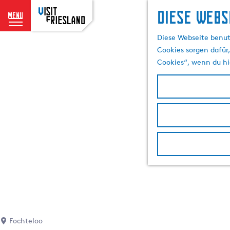
Diese Webs
menu
G
Diese Webseite benut
e
Cookies sorgen dafür,
h
Cookies“, wenn du hi
e
n
S
i
e
z
u
r
H
o
m
e
p
Fochteloo
a