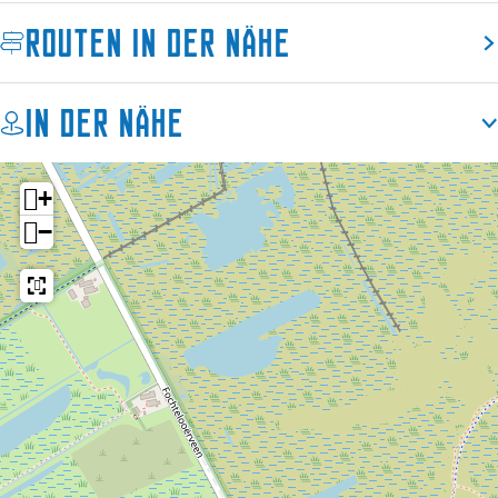
F
c
Routen in der Nähe
o
h
c
t
h
e
In der Nähe
t
l
e
l
+
−