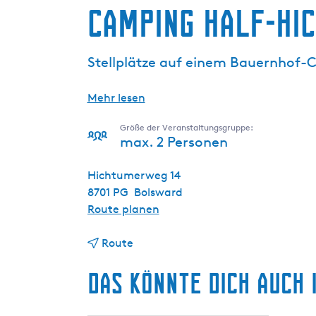
Camping Half-Hi
g
e
Stellplätze auf einem Bauernhof-
Mehr lesen
Größe der Veranstaltungsgruppe:
max. 2 Personen
Hichtumerweg 14
8701 PG
Bolsward
b
Route planen
i
b
s
Route
i
C
Das könnte dich auch 
s
a
C
m
a
p