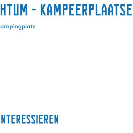
chtum - Kampeerplaatse
Campingplatz
interessieren