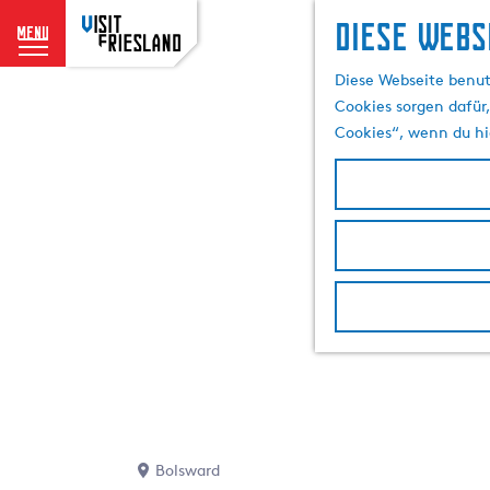
Diese Webs
menu
G
Diese Webseite benut
e
Cookies sorgen dafür,
h
Cookies“, wenn du hi
e
n
S
i
e
z
u
r
H
o
m
e
p
Bolsward
a