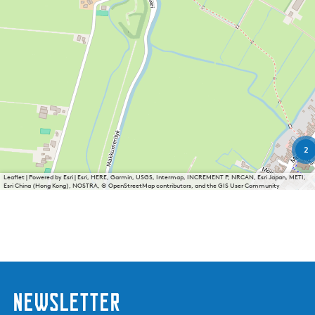
2
Leaflet
|
Powered by Esri | Esri, HERE, Garmin, USGS, Intermap, INCREMENT P, NRCAN, Esri Japan, METI,
Esri China (Hong Kong), NOSTRA, © OpenStreetMap contributors, and the GIS User Community
Newsletter