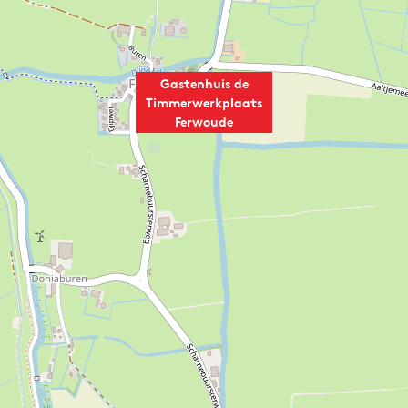
Gastenhuis de
Timmerwerkplaats
Ferwoude