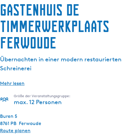
Gastenhuis de
g
e
Timmerwerkplaats
Ferwoude
Übernachten in einer modern restaurierten
Schreinerei
Mehr lesen
Größe der Veranstaltungsgruppe:
max. 12 Personen
Buren 5
8761 PB
Ferwoude
b
Route planen