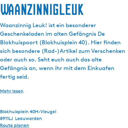
Waanzinnigleuk
g
t
e
u
e
Waanzinnig Leuk! ist ein besonderer
l
Geschenkeladen im alten Gefängnis De
l
e
Blokhuispoort (Blokhuisplein 40). Hier finden
S
sich besondere (Rad-)Artikel zum Verschenken
p
oder auch so. Seht euch auch das alte
r
Gefängnis an, wenn ihr mit dem Einkuafen
a
c
fertig seid.
h
e
Mehr lesen
:
D
e
Blokhuisplein 40H-Vleugel
u
8911LJ
Leeuwarden
t
b
Route planen