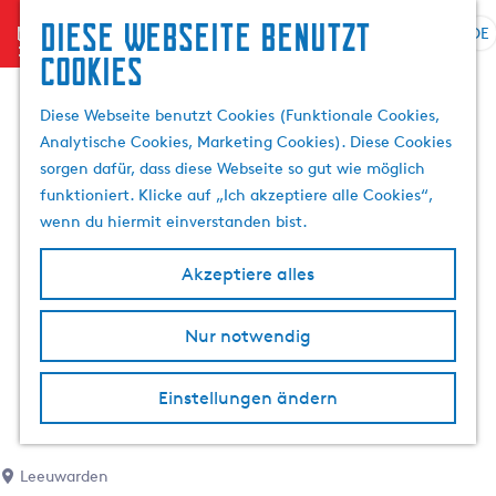
Diese Webseite benutzt
menu
DE
S
S
Cookies
G
p
u
e
r
c
Diese Webseite benutzt Cookies (Funktionale Cookies,
h
a
h
Analytische Cookies, Marketing Cookies). Diese Cookies
e
c
e
sorgen dafür, dass diese Webseite so gut wie möglich
n
h
n
funktioniert. Klicke auf „Ich akzeptiere alle Cookies“,
S
e
wenn du hiermit einverstanden bist.
i
a
e
u
Akzeptiere alles
z
s
u
w
r
Nur notwendig
ä
H
h
o
l
Einstellungen ändern
m
e
e
n
p
A
Leeuwarden
a
k