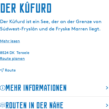
Der Kûfurd
g
e
Der Kûfurd ist ein See, der an der Grenze von
Súdwest-Fryslân und de Fryske Marren liegt.
Mehr lesen
8524 DK
Teroele
b
Route planen
i
b
s
Route
i
D
s
e
Mehr Informationen
D
r
e
K
r
û
Routen in der Nähe
K
f