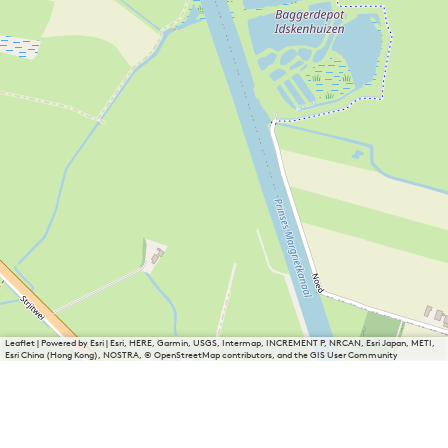
o
e
t
Leaflet
|
Powered by Esri | Esri, HERE, Garmin, USGS, Intermap, INCREMENT P, NRCAN, Esri Japan, METI,
Esri China (Hong Kong), NOSTRA, © OpenStreetMap contributors, and the GIS User Community