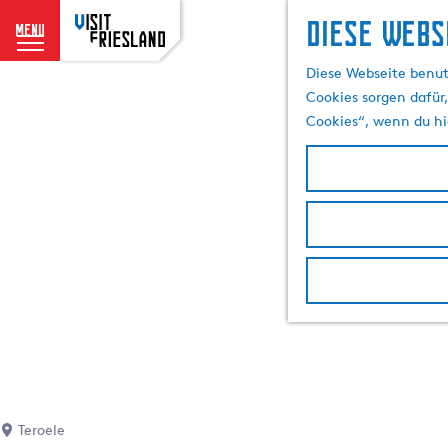
Diese Webs
menu
G
Diese Webseite benut
e
Cookies sorgen dafür,
h
Cookies“, wenn du hi
e
n
S
i
e
z
u
r
H
o
m
e
p
Teroele
a