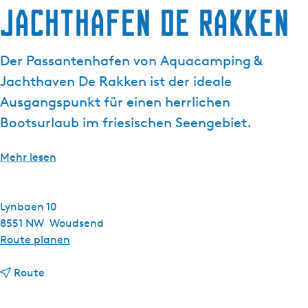
Jachthafen de Rakken
g
e
Der Passantenhafen von Aquacamping &
Jachthaven De Rakken ist der ideale
Ausgangspunkt für einen herrlichen
Bootsurlaub im friesischen Seengebiet.
Mehr lesen
Lynbaen 10
8551 NW
Woudsend
b
Route planen
i
b
s
Route
i
J
s
a