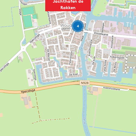
Jachthafen de
Rakken
4