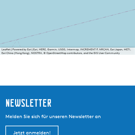
Leaflet
|
Powered by Esri | Esri, HERE, Garmin, USGS, Intermap, INCREMENT P, NRCAN, Esri Japan, METI,
Esri China (Hong Kong), NOSTRA, © OpenStreetMap contributors, and the GIS User Community
Newsletter
Melden Sie sich für unseren Newsletter an
Jetzt anmelden!