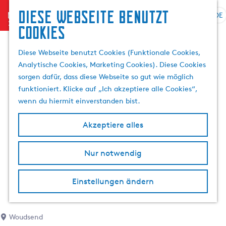
Diese Webseite benutzt
menu
DE
S
S
Cookies
G
p
u
e
r
c
Diese Webseite benutzt Cookies (Funktionale Cookies,
h
a
h
Analytische Cookies, Marketing Cookies). Diese Cookies
e
c
e
sorgen dafür, dass diese Webseite so gut wie möglich
n
h
n
funktioniert. Klicke auf „Ich akzeptiere alle Cookies“,
S
e
wenn du hiermit einverstanden bist.
i
a
e
u
Akzeptiere alles
z
s
u
w
r
Nur notwendig
ä
H
h
o
l
Einstellungen ändern
m
e
e
n
p
A
Woudsend
a
k