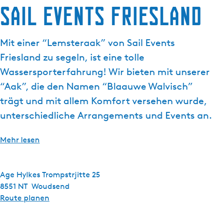
Sail Events Friesland
g
t
e
u
e
Mit einer “Lemsteraak” von Sail Events
l
Friesland zu segeln, ist eine tolle
l
e
Wassersporterfahrung! Wir bieten mit unserer
S
“Aak”, die den Namen “Blaauwe Walvisch”
p
trägt und mit allem Komfort versehen wurde,
r
unterschiedliche Arrangements und Events an.
a
c
h
Mehr lesen
e
:
D
Age Hylkes Trompstrjitte 25
e
8551 NT
Woudsend
u
b
Route planen
t
i