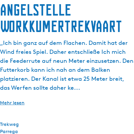
Angelstelle
g
t
e
u
Workkumertrekvaart
e
l
l
„Ich bin ganz auf dem Flachen. Damit hat der
e
S
Wind freies Spiel. Daher entschließe Ich mich
p
die Feederrute auf neun Meter einzusetzen. Den
r
Futterkorb kann ich nah an dem Balken
a
platzieren. Der Kanal ist etwa 25 Meter breit,
c
h
das Werfen sollte daher ke...
e
:
Mehr lesen
D
e
u
Trekweg
t
Parrega