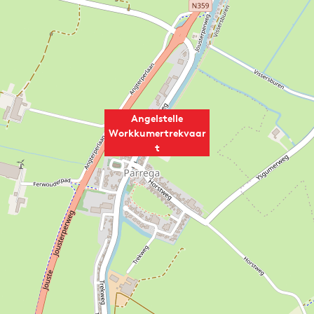
Angelstelle
Workkumertrekvaar
t