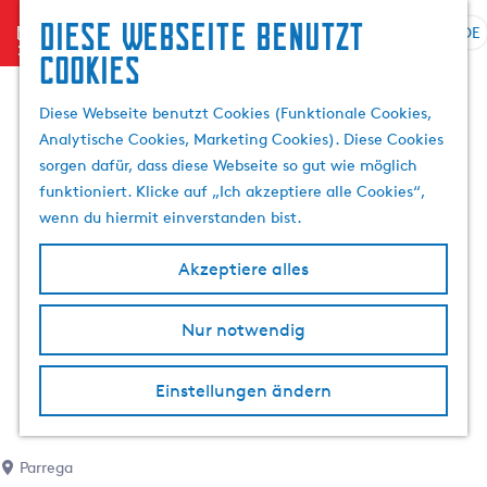
Diese Webseite benutzt
menu
DE
S
S
Cookies
G
p
u
e
r
c
Diese Webseite benutzt Cookies (Funktionale Cookies,
h
a
h
Analytische Cookies, Marketing Cookies). Diese Cookies
e
c
e
sorgen dafür, dass diese Webseite so gut wie möglich
n
h
n
funktioniert. Klicke auf „Ich akzeptiere alle Cookies“,
S
e
wenn du hiermit einverstanden bist.
i
a
e
u
Akzeptiere alles
z
s
u
w
r
Nur notwendig
ä
H
h
o
l
Einstellungen ändern
m
e
e
n
p
A
Parrega
a
k