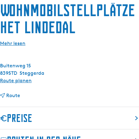
Wohnmobilstellplätze
g
e
Het Lindedal
Mehr lesen
Buitenweg 15
8395TD
Steggerda
b
Route planen
i
b
s
Route
i
W
s
o
Preise
W
h
o
n
h
m