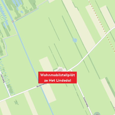
Wohnmobilstellplät
ze Het Lindedal