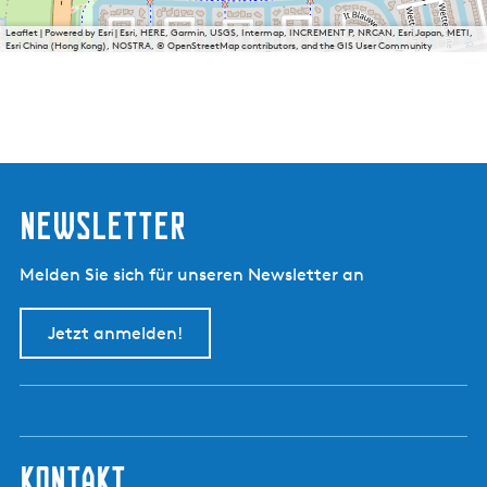
Leaflet
|
Powered by Esri | Esri, HERE, Garmin, USGS, Intermap, INCREMENT P, NRCAN, Esri Japan, METI,
Esri China (Hong Kong), NOSTRA, © OpenStreetMap contributors, and the GIS User Community
Newsletter
Melden Sie sich für unseren Newsletter an
Jetzt anmelden!
kontakt