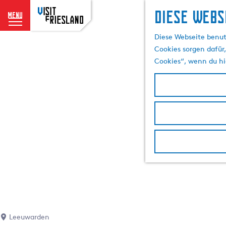
Diese Webs
menu
G
Diese Webseite benut
e
Cookies sorgen dafür,
h
Cookies“, wenn du hi
e
n
S
i
e
z
u
r
H
o
m
e
p
Leeuwarden
a