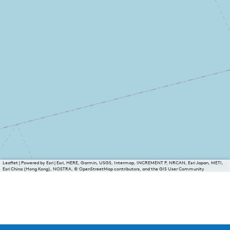
Leaflet
|
Powered by Esri | Esri, HERE, Garmin, USGS, Intermap, INCREMENT P, NRCAN, Esri Japan, METI,
Esri China (Hong Kong), NOSTRA, © OpenStreetMap contributors, and the GIS User Community