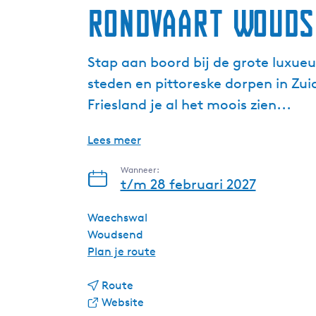
Rondvaart Wouds
Stap aan boord bij de grote luxue
steden en pittoreske dorpen in Zui
Friesland je al het moois zien...
Lees meer
Wanneer:
t/m 28 februari 2027
Waechswal
Woudsend
n
Plan je route
a
n
a
Route
a
v
r
Website