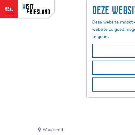
Deze websi
menu
G
Deze website maakt g
a
website zo goed moge
n
te gaan.
a
a
r
d
e
h
o
m
e
p
a
g
e
Woudsend