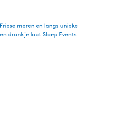
g
e
t
Friese meren en langs unieke
a
en drankje laat Sloep Events
a
l
:
N
e
d
e
r
l
a
n
d
s