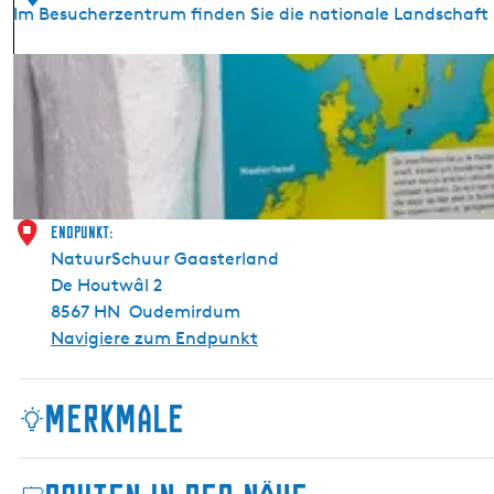
Im Besucherzentrum finden Sie die nationale Landschaft S
B
e
z
o
e
k
e
Endpunkt:
r
NatuurSchuur Gaasterland
s
De Houtwâl 2
c
8567 HN
Oudemirdum
e
Navigiere zum Endpunkt
n
t
Merkmale
r
u
m
M