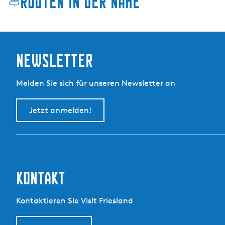
Routen in der Nähe
a
r
e
n
Newsletter
K
l
i
Melden Sie sich für unseren Newsletter an
f
Jetzt anmelden!
kontakt
Kontaktieren Sie Visit Friesland