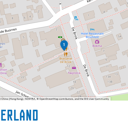
1
1
sri China (Hong Kong), NOSTRA, © OpenStreetMap contributors, and the GIS User Community
terland