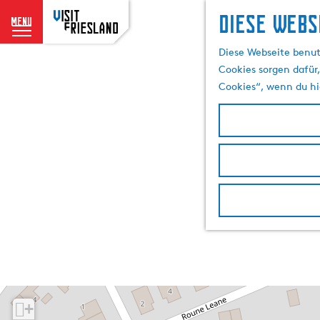
Diese Webs
menu
G
Diese Webseite benut
e
Cookies sorgen dafür,
h
Cookies“, wenn du hi
e
n
S
i
e
z
u
r
H
o
m
e
p
+
a