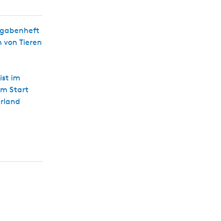
s
c
h
ufgabenheft
 von Tieren
ist im
um Start
rland