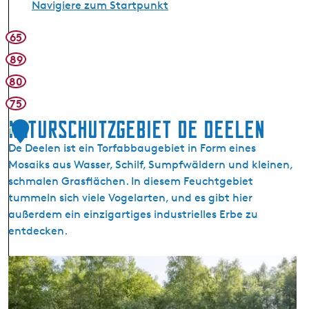
Navigiere zum Startpunkt
65
89
80
75
Naturschutzgebiet De Deelen
1
De Deelen ist ein Torfabbaugebiet in Form eines
Mosaiks aus Wasser, Schilf, Sumpfwäldern und kleinen,
schmalen Grasflächen. In diesem Feuchtgebiet
tummeln sich viele Vogelarten, und es gibt hier
außerdem ein einzigartiges industrielles Erbe zu
entdecken.
N
a
t