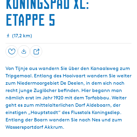
Koningspad XL:
s
e
c
t
Etappe 5
D
h
e
D
e
(17,2 km)
e
l
e
Speichern
n
T
e
Von Tijnje aus wandern Sie über den Kanaalsweg zum
i
Tripgemaal. Entlang des Hooivaart wandern Sie weiter
l
zum Niedermoorgebiet De Deelen, in dem sich noch
e
recht junge Zuglöcher befinden. Hier begann man
n
nämlich erst im Jahr 1920 mit dem Torfabbau. Weiter
geht es zum mittelalterlichen Dorf Aldeboarn, der
einstigen „Hauptstadt“ des Flusstals Koningsdiep.
Entlang der Boarn wandern Sie nach Nes und zum
Wassersportdorf Akkrum.