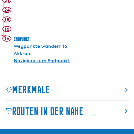
21
l
24
e
n
18
16
16
Endpunkt:
Wegpunkte wandern 16
Akkrum
Navigiere zum Endpunkt
Merkmale
Routen in der Nähe