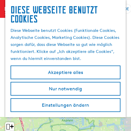
Diese Webseite benutzt
menu
DE
S
S
Cookies
G
p
u
e
r
c
Diese Webseite benutzt Cookies (Funktionale Cookies,
h
a
h
Analytische Cookies, Marketing Cookies). Diese Cookies
e
c
e
sorgen dafür, dass diese Webseite so gut wie möglich
n
h
n
funktioniert. Klicke auf „Ich akzeptiere alle Cookies“,
S
e
wenn du hiermit einverstanden bist.
i
a
e
u
Akzeptiere alles
z
s
u
w
r
Nur notwendig
ä
H
h
o
l
Einstellungen ändern
m
e
e
n
p
A
+
a
k