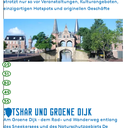
strotzt nur so vor Veranstaltungen, Kulturangeboten,
einzigartigen Hotspots und originellen Geschäfte
S
n
e
e
k
(
S
05
n
51
i
80
t
s
49
)
55
Potshar und Groene Dijk
3
Am Groene Dijk – dem Rad- und Wanderweg entlang
des Sneekersees und des Naturschutzgebiets De