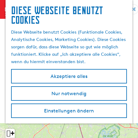
Diese Webseite benutzt
menu
DE
S
S
Cookies
G
p
u
e
r
c
Diese Webseite benutzt Cookies (Funktionale Cookies,
h
a
h
Analytische Cookies, Marketing Cookies). Diese Cookies
e
c
e
sorgen dafür, dass diese Webseite so gut wie möglich
n
h
n
funktioniert. Klicke auf „Ich akzeptiere alle Cookies“,
S
e
wenn du hiermit einverstanden bist.
i
a
e
u
Akzeptiere alles
z
s
u
w
r
Nur notwendig
ä
H
h
o
l
Einstellungen ändern
m
e
e
n
p
A
+
a
k