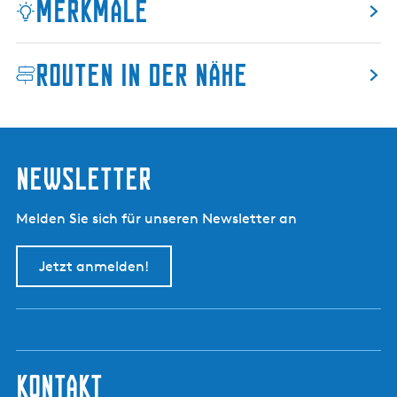
Merkmale
t
s
m
Routen in der Nähe
u
s
e
u
m
Newsletter
Melden Sie sich für unseren Newsletter an
Jetzt anmelden!
kontakt