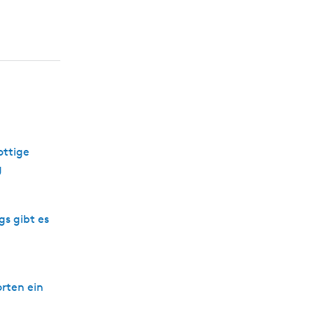
s
c
h
ottige
g
s gibt es
rten ein