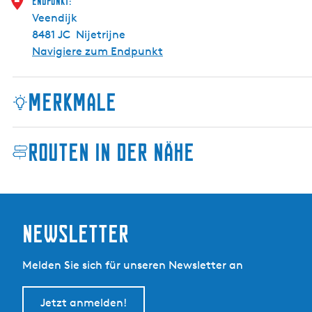
Endpunkt:
l
Veendijk
e
8481 JC
Nijetrijne
D
Navigiere zum Endpunkt
e
R
Merkmale
i
e
t
Routen in der Nähe
v
i
n
k
Newsletter
Melden Sie sich für unseren Newsletter an
Jetzt anmelden!