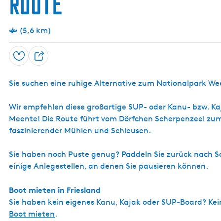
Route
(5,6 km)
Speichern
T
e
Sie suchen eine ruhige Alternative zum Nationalpark W
i
l
Wir empfehlen diese großartige SUP- oder Kanu- bzw. Ka
e
Meente! Die Route führt vom Dörfchen Scherpenzeel zum 
n
faszinierender Mühlen und Schleusen.
Sie haben noch Puste genug? Paddeln Sie zurück nach Sc
einige Anlegestellen, an denen Sie pausieren können.
Boot mieten in Friesland
Sie haben kein eigenes Kanu, Kajak oder SUP-Board? Kei
Boot mieten
.