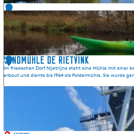
3
Windmühle De Rietvink
4
Im friesischen Dorf Nijetrijne steht eine Mühle mit eine
erbaut und diente bis 1964 als Poldermühle. Sie wurde ge
W
i
n
d
m
ü
h