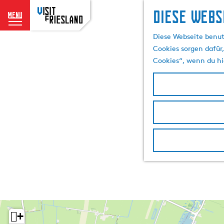
Diese Webs
menu
G
Diese Webseite benut
e
Cookies sorgen dafür,
h
Cookies“, wenn du hi
e
n
S
i
e
z
u
r
H
o
m
e
p
+
a