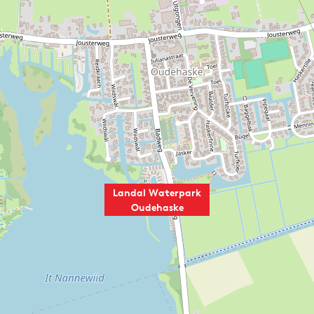
Landal Waterpark
Oudehaske