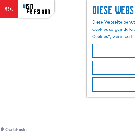
Diese Webs
menu
G
Diese Webseite benut
e
Cookies sorgen dafür,
h
Cookies“, wenn du hi
e
n
S
i
e
z
u
r
H
o
m
e
p
Oudehaske
a