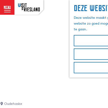
Deze websi
menu
G
Deze website maakt g
a
website zo goed moge
n
te gaan.
a
a
r
d
e
h
o
m
e
p
a
g
e
Oudehaske