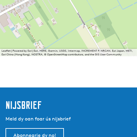
Leaflet
|
Powered by Esri | Esri, HERE, Garmin, USGS, Intermap, INCREMENT P, NRCAN, Esri Japan, METI,
Esri China (Hong Kong), NOSTRA, © OpenStreetMap contributors, and the GIS User Community
nijsbrief
Meld dy oan foar ús nijsbrief
Abonnearje dy no!