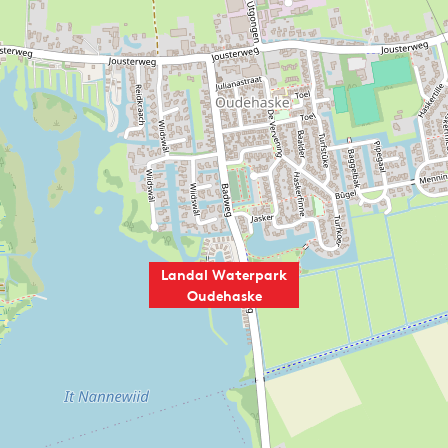
Landal Waterpark
Oudehaske