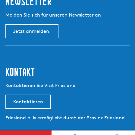
Newsletter
i
e
Melden Sie sich für unseren Newsletter an
u
w
Jetzt anmelden!
e
Z
i
j
l
kontakt
e
n
Kontaktieren Sie Visit Friesland
Kontaktieren
Friesland.nl is ermöglicht durch der Provinz Friesland.