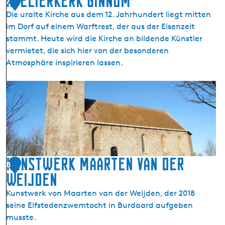
Atelierkerk Ginnum
7
a
Die uralte Kirche aus dem 12. Jahrhundert liegt mitten
n
im Dorf auf einem Warftrest, der aus der Eisenzeit
n
stammt. Heute wird die Kirche an bildende Künstler
u
vermietet, die sich hier von der besonderen
m
Atmosphäre inspirieren lassen.
A
t
e
l
i
e
r
Kunstwerk Maarten van der
8
k
Weijden
e
Kunstwerk von Maarten van der Weijden, der 2018
r
seine Elfstedenzwemtocht in Burdaard aufgeben
k
musste.
G