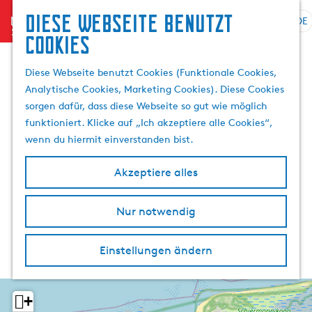
Diese Webseite benutzt
menu
DE
S
S
Cookies
G
p
u
e
r
c
Diese Webseite benutzt Cookies (Funktionale Cookies,
h
a
h
Analytische Cookies, Marketing Cookies). Diese Cookies
e
c
e
sorgen dafür, dass diese Webseite so gut wie möglich
n
h
n
funktioniert. Klicke auf „Ich akzeptiere alle Cookies“,
S
e
wenn du hiermit einverstanden bist.
i
a
e
u
Akzeptiere alles
z
s
u
w
r
Nur notwendig
ä
H
h
o
l
Einstellungen ändern
m
e
e
n
p
A
+
a
k