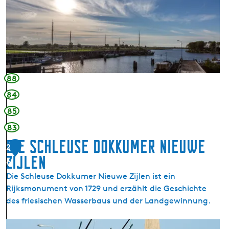
8
88
84
85
83
Die Schleuse Dokkumer Nieuwe
2
Zijlen
9
Die Schleuse Dokkumer Nieuwe Zijlen ist ein
Rijksmonument von 1729 und erzählt die Geschichte
des friesischen Wasserbaus und der Landgewinnung.
D