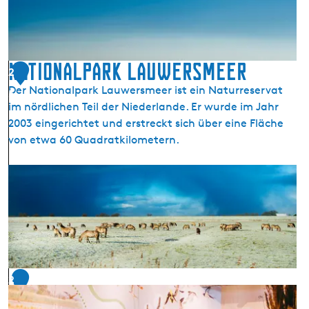
i
ä
l
n
j
d
o
e
Nationalpark Lauwersmeer
2
e
L
Der Nationalpark Lauwersmeer ist ein Naturreservat
n
5
a
im nördlichen Teil der Niederlande. Er wurde im Jahr
u
2003 eingerichtet und erstreckt sich über eine Fläche
w
von etwa 60 Quadratkilometern.
e
r
N
s
a
o
t
o
i
g
o
n
a
2
l
6
p