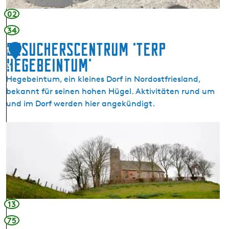
a
02
a
34
r
Besucherscentrum 'Terp
d
1
e
Hegebeintum'
3
n
Hegebeintum, ein kleines Dorf in Nordostfriesland,
bekannt für seinen hohen Hügel. Aktivitäten rund um
und im Dorf werden hier angekündigt.
B
e
s
u
c
h
e
13
r
75
s