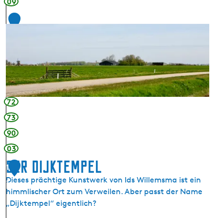
09
n
d
1
e
0
r
W
e
i
j
d
72
e
73
n
90
03
Der Dijktempel
1
Dieses prächtige Kunstwerk von Ids Willemsma ist ein
1
himmlischer Ort zum Verweilen. Aber passt der Name
„Dijktempel“ eigentlich?