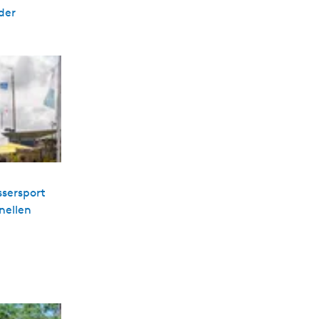
der
ssersport
nellen