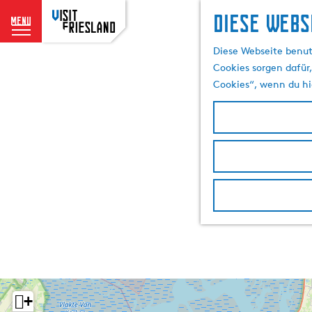
Diese Webs
menu
G
Diese Webseite benut
e
Cookies sorgen dafür,
h
Cookies“, wenn du hi
e
n
S
i
e
z
u
r
H
o
m
e
p
+
a