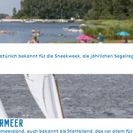
 natürlich bekannt für die Sneekweek, die jährlichen Segelre
ermeer
meersland, auch bekannt als Starteiland, das vor allem für