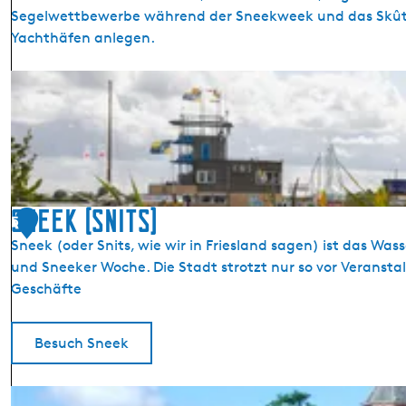
e
Segelwettbewerbe während der Sneekweek und das Skûtsj
e
Yachthäfen anlegen.
r
K
o
l
m
e
e
r
Sneek (Snits)
5
s
Sneek (oder Snits, wie wir in Friesland sagen) ist das Wa
l
und Sneeker Woche. Die Stadt strotzt nur so vor Veransta
a
Geschäfte
n
d
S
Besuch Sneek
t
a
S