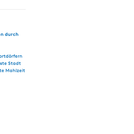
s
c
h
en durch
ortdörfern
nste Stadt
te Mahlzeit