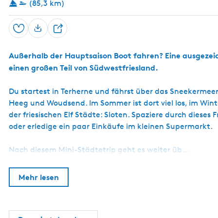
(85,3 km)
Speichern
T
e
Außerhalb der Hauptsaison Boot fahren? Eine ausgezeic
i
einen großen Teil von Südwestfriesland.
l
e
Du startest in Terherne und fährst über das Sneekermeer,
n
Heeg und Woudsend. Im Sommer ist dort viel los, im Winte
der friesischen Elf Städte: Sloten. Spaziere durch dies
oder erledige ein paar Einkäufe im kleinen Supermarkt.
Nach diesem Mini-Städtetrip geht es weiter üb…
Mehr lesen