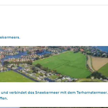
eekermeers.
al und verbindet das Sneekermeer mit dem Terhornstermeer.
ffen.