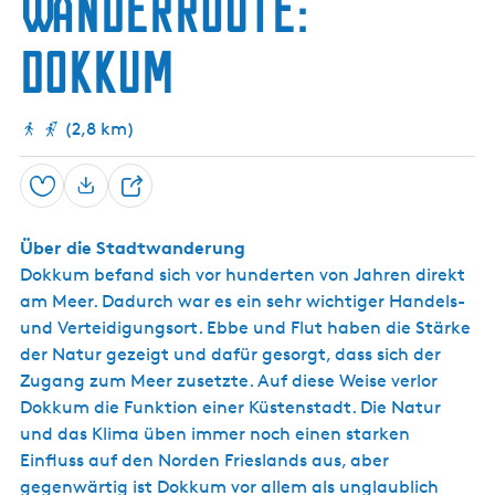
Wanderroute:
s
ä
s
M
k
d
u
c
a
t
s
Dokkum
h
p
e
e
e
t
u
l
o
m
l
u
B
(2,8 km)
e
r
o
n
i
Speichern
T
f
e
a
Über die Stadtwanderung
t
i
i
Dokkum befand sich vor hunderten von Jahren direkt
l
u
am Meer. Dadurch war es ein sehr wichtiger Handels-
e
s
7
und Verteidigungsort. Ebbe und Flut haben die Stärke
n
5
der Natur gezeigt und dafür gesorgt, dass sich der
4
Zugang zum Meer zusetzte. Auf diese Weise verlor
Dokkum die Funktion einer Küstenstadt. Die Natur
und das Klima üben immer noch einen starken
Einfluss auf den Norden Frieslands aus, aber
gegenwärtig ist Dokkum vor allem als unglaublich