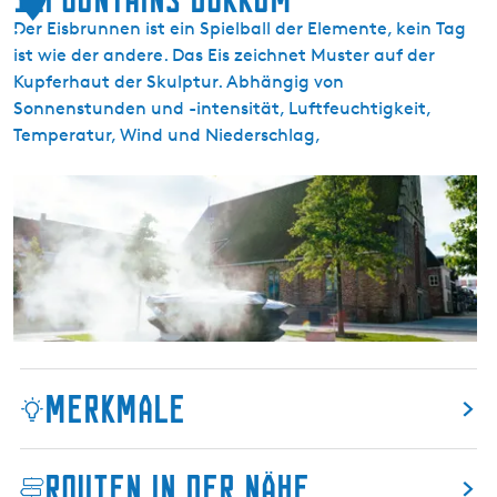
t
f
Der Eisbrunnen ist ein Spielball der Elemente, kein Tag
ä
3
a
ist wie der andere. Das Eis zeichnet Muster auf der
d
t
Kupferhaut der Skulptur. Abhängig von
t
i
Sonnenstunden und -intensität, Luftfeuchtigkeit,
e
u
Temperatur, Wind und Niederschlag,
t
s
o
7
1
u
5
1
r
4
F
o
u
n
t
a
Merkmale
i
n
s
Routen in der Nähe
D