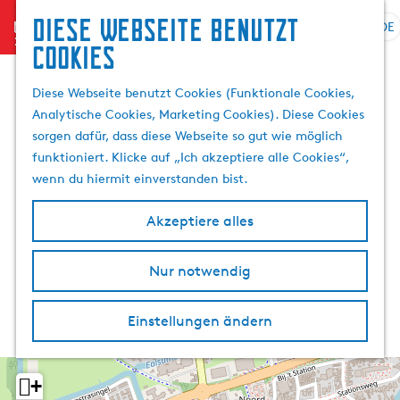
Diese Webseite benutzt
menu
DE
S
S
Cookies
G
p
u
e
r
c
Diese Webseite benutzt Cookies (Funktionale Cookies,
h
a
h
Analytische Cookies, Marketing Cookies). Diese Cookies
e
c
e
sorgen dafür, dass diese Webseite so gut wie möglich
n
h
n
funktioniert. Klicke auf „Ich akzeptiere alle Cookies“,
S
e
wenn du hiermit einverstanden bist.
i
a
e
u
Akzeptiere alles
z
s
u
w
r
Nur notwendig
ä
H
h
o
l
Einstellungen ändern
m
e
e
n
p
A
+
a
k