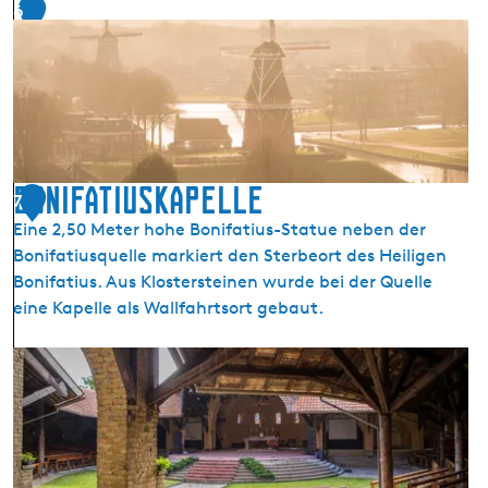
6
k
e
n
Bonifatiuskapelle
7
Eine 2,50 Meter hohe Bonifatius-Statue neben der
Bonifatiusquelle markiert den Sterbeort des Heiligen
Bonifatius. Aus Klostersteinen wurde bei der Quelle
eine Kapelle als Wallfahrtsort gebaut.
B
o
n
i
f