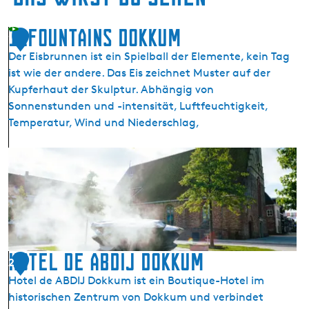
11Fountains Dokkum
1
Der Eisbrunnen ist ein Spielball der Elemente, kein Tag
ist wie der andere. Das Eis zeichnet Muster auf der
Kupferhaut der Skulptur. Abhängig von
Sonnenstunden und -intensität, Luftfeuchtigkeit,
Temperatur, Wind und Niederschlag,
1
1
F
o
u
n
t
Hotel de ABDIJ Dokkum
2
a
Hotel de ABDIJ Dokkum ist ein Boutique-Hotel im
i
historischen Zentrum von Dokkum und verbindet
n