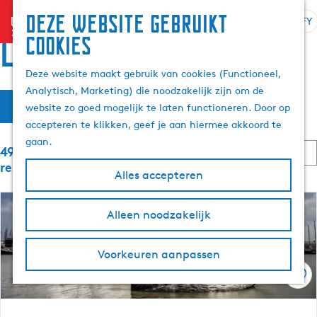
Deze website gebruikt
menu
FY
S
Z
Lokaasjes
cookies
G
e
o
a
l
e
Deze website maakt gebruik van cookies (Functioneel,
n
e
k
Analytisch, Marketing) die noodzakelijk zijn om de
a
W
S
k
e
Filter
website zo goed mogelijk te laten functioneren. Door op
a
o
t
n
a
accepteren te klikken, geef je aan hiermee akkoord te
r
r
e
t
gaan.
d
S
a
49 t/m 72 van 232
t
e
e
o
r
resultaten
a
Alles accepteren
h
r
j
s
r
t
o
e
j
e
m
i
Alleen noodzakelijk
t
e
a
e
a
o
r
k
p
a
p
j
Voorkeuren aanpassen
a
l
:
e
e
g
Foe
A
o
e
k
p
s
t