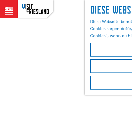
Diese Webs
menu
G
Diese Webseite benut
e
Cookies sorgen dafür,
h
Cookies“, wenn du hi
e
n
S
i
e
z
u
r
H
o
m
e
p
a