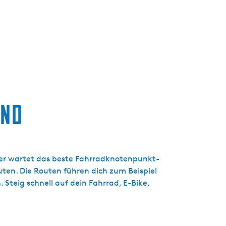
t
u
e
l
l
e
S
p
and
r
a
c
h
e
hier wartet das beste Fahrradknotenpunkt-
:
en. Die Routen führen dich zum Beispiel
D
Steig schnell auf dein Fahrrad, E-Bike,
e
u
t