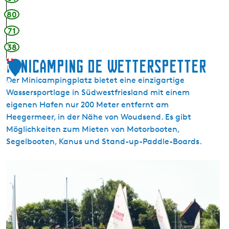
S
80
k
a
71
r
38
l
Minicamping De Wetterspetter
1
Der Minicampingplatz bietet eine einzigartige
8
Wassersportlage in Südwestfriesland mit einem
eigenen Hafen nur 200 Meter entfernt am
Heegermeer, in der Nähe von Woudsend. Es gibt
Möglichkeiten zum Mieten von Motorbooten,
Segelbooten, Kanus und Stand-up-Paddle-Boards.
M
i
n
i
c
a