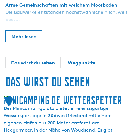
r
Arme Gemeinschaften mit weichem Moorboden
e
e
)
n
n
Die Bauwerke entstanden höchstwahrscheinlich, weil
K
best…
l
i
f
Mehr lesen
Das wirst du sehen
Wegpunkte
Das wirst du sehen
Minicamping De Wetterspetter
1
Der Minicampingplatz bietet eine einzigartige
Wassersportlage in Südwestfriesland mit einem
eigenen Hafen nur 200 Meter entfernt am
Heegermeer, in der Nähe von Woudsend. Es gibt