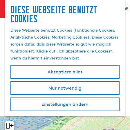
Diese Webseite benutzt
menu
DE
S
S
Cookies
G
p
u
e
r
c
Diese Webseite benutzt Cookies (Funktionale Cookies,
h
a
h
Analytische Cookies, Marketing Cookies). Diese Cookies
e
c
e
sorgen dafür, dass diese Webseite so gut wie möglich
n
h
n
funktioniert. Klicke auf „Ich akzeptiere alle Cookies“,
S
e
wenn du hiermit einverstanden bist.
i
a
e
u
Akzeptiere alles
z
s
u
w
r
Nur notwendig
ä
H
h
o
l
Einstellungen ändern
m
e
e
n
p
A
+
a
k