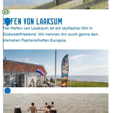
i
r
05
n
Hafen von Laaksum
s
1
Der Hafen von Laaksum ist ein idyllischer Ort in
4
Südwestfriesland. Wir nennen ihn auch gerne den
kleinsten Fischereihafen Europas.
H
a
f
e
n
v
o
1
n
5
L
a
a