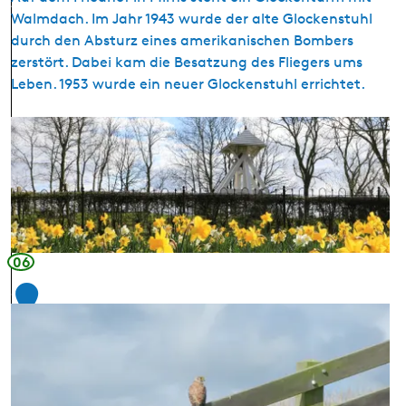
i
2
l
Walmdach. Im Jahr 1943 wurde der alte Glockenstuhl
f
i
durch den Absturz eines amerikanischen Bombers
f
zerstört. Dabei kam die Besatzung des Fliegers ums
Leben. 1953 wurde ein neuer Glockenstuhl errichtet.
G
l
o
c
k
e
n
06
s
1
t
u
3
h
l
M