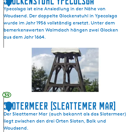
Glockenstuhl Ypecolsga
4
Ypecolsga ist eine Ansiedlung in der Nähe von
Woudsend. Der doppelte Glockenstuhl in Ypecolsga
wurde im Jahr 1956 vollständig ersetzt. Unter dem
bemerkenswerten Walmdach hängen zwei Glocken
aus dem Jahr 1664.
G
l
o
c
k
e
n
39
s
Slotermeer (Sleattemer Mar)
5
t
Der Sleattemer Mar (auch bekannt als das Slotermeer)
u
liegt zwischen den drei Orten Sloten, Balk und
h
Woudsend.
l