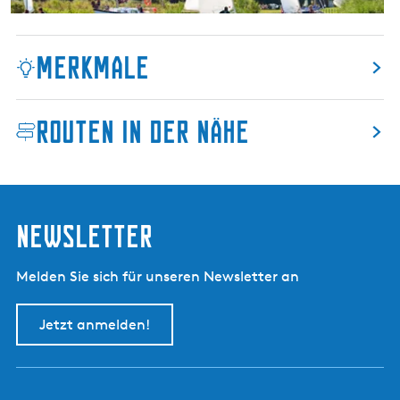
m
p
Merkmale
i
n
g
Routen in der Nähe
D
e
W
e
t
Newsletter
t
e
r
Melden Sie sich für unseren Newsletter an
s
p
Jetzt anmelden!
e
t
t