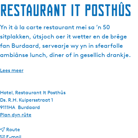
Restaurant It Posthûs
Yn it à la carte restaurant mei sa ’n 50
sitplakken, útsjoch oer it wetter en de brêge
fan Burdaard, servearje wy yn in sfearfolle
ambiânse lunch, diner of in gesellich drankje.
Lees meer
Hotel, Restaurant It Posthûs
Ds. R.H. Kuipersstraat 1
9111HA
Burdaard
n
Plan dyn rûte
a
n
a
Route
a
n
r
E-mail