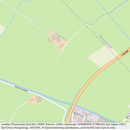
Leaflet
|
Powered by Esri | Esri, HERE, Garmin, USGS, Intermap, INCREMENT P, NRCAN, Esri Japan, METI,
Esri China (Hong Kong), NOSTRA, © OpenStreetMap contributors, and the GIS User Community