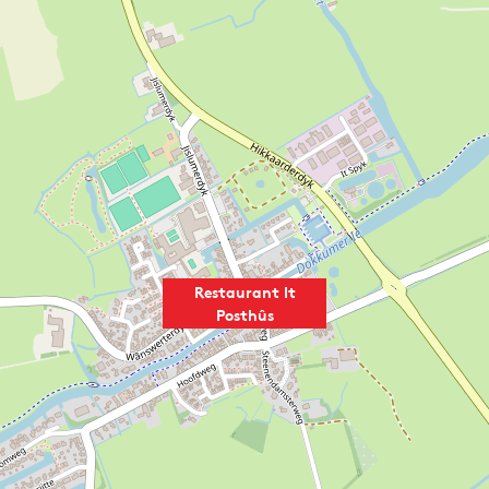
Restaurant It
Posthûs